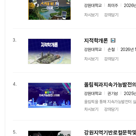
강원대학교
최미주
2026
차시보기
강의담기
지적학개론
3.
강원대학교
손철
2026년 
차시보기
강의담기
올림픽과지속가능발전
4.
강원대학교
권기성
2025
올림픽을 통해 지속가능발전이 실
차시보기
강의담기
강원지역기반로컬문학
5.