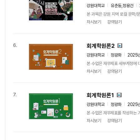
강원대학교
유춘동,정용건
본 과목은 강원 지역 로컬 문학/문
차시보기
강의담기
회계학원론2
6.
강원대학교
정광화
2025
본 수업은 재무제표 세부계정에 
차시보기
강의담기
회계학원론1
7.
강원대학교
정광화
2025
본 수업은 재무제표를 작성하는 
차시보기
강의담기