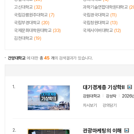
고신대학교
(32)
과학기술연합대학원대학교
(2
국립강릉원주대학교
(7)
국립경국대학교
(11)
국립부경대학교
(20)
국립창원대학교
(13)
국제문화대학원대학교
(33)
국제사이버대학교
(12)
김천대학교
(19)
건양대학교
에 대한
총
45
개
의 검색결과가 있습니다.
대기경계층 기상학II
1.
강원대학교
강성락
2026
차시보기
강의담기
관광마케팅의 이해
2.