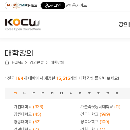
로
로
로
바
로그인
이용가이드
대시보드
가
가
가
로
기
기
기
가
(skip
기
to
강의
content)
대학
대학강의
기관
HOME
강의분류
대학강의
전공
전국
194
개 대학에서 제공한
15,515
개의 대학 강의를 만나보세요!
테마
ㄱ
ㄴ
ㄷ
ㄹ
ㅁ
ㅂ
ㅅ
ㅇ
ㅈ
ㅊ
ㅍ
ㅎ
가천대학교
(336)
가톨릭꽃동네대학교
(11)
강원대학교
(45)
건국대학교
(999)
경동대학교
(52)
경북대학교
(109)
경일대학교
(23)
경희대학교
(4)