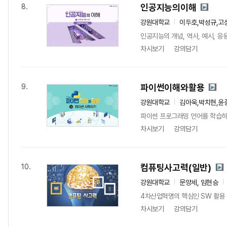
인공지능의이해
8.
강원대학교
이두호,박성규,고
인공지능의 개념, 역사, 예시, 
차시보기
강의담기
파이썬이해와활용
9.
강원대학교
김아욱,박치현,윤
파이썬 프로그래밍 언어를 학습하여
차시보기
강의담기
컴퓨팅사고력(일반)
10.
강원대학교
문양세, 임현승
4차산업혁명의 핵심인 SW 활용 
차시보기
강의담기