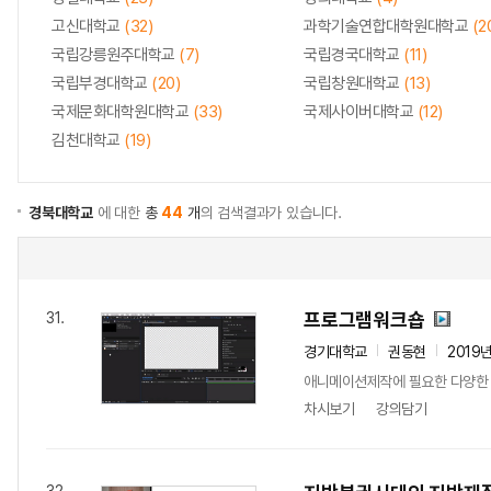
고신대학교
(32)
과학기술연합대학원대학교
(2
국립강릉원주대학교
(7)
국립경국대학교
(11)
국립부경대학교
(20)
국립창원대학교
(13)
국제문화대학원대학교
(33)
국제사이버대학교
(12)
김천대학교
(19)
경북대학교
에 대한
총
44
개
의 검색결과가 있습니다.
프로그램워크숍
31.
경기대학교
권동현
2019
애니메이션제작에 필요한 다양한 
차시보기
강의담기