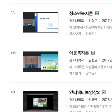
청소년복지론
38.
경기대학교
김형모
2017
이 교과목은 청소년의 특성과 발
차시보기
강의담기
아동복지론
39.
경기대학교
김형모
2017
이 교과목은 학생들이 아동복지와
차시보기
강의담기
인터액티브영상2
40.
경기대학교
권동현
2016
아도브 에프터이펙츠의 다양한 기