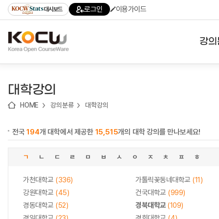
로
로
로
바
로그인
이용가이드
대시보드
가
가
가
로
기
기
기
가
(skip
기
to
강의
content)
대학
대학강의
기관
HOME
강의분류
대학강의
전공
전국
194
개 대학에서 제공한
15,515
개의 대학 강의를 만나보세요!
테마
ㄱ
ㄴ
ㄷ
ㄹ
ㅁ
ㅂ
ㅅ
ㅇ
ㅈ
ㅊ
ㅍ
ㅎ
가천대학교
(336)
가톨릭꽃동네대학교
(11)
강원대학교
(45)
건국대학교
(999)
경동대학교
(52)
경북대학교
(109)
경일대학교
(23)
경희대학교
(4)