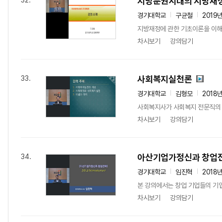
지방분권시대의 지방재
32.
경기대학교
구균철
2019
지방재정에 관한 기초이론을 이해
차시보기
강의담기
사회복지실천론
33.
경기대학교
김형모
2018
사회복지사가 사회복지 전문직의 
차시보기
강의담기
아산기업가정신과 창업
34.
경기대학교
임진혁
2018
본 강의에서는 창업 기업들의 기업
차시보기
강의담기