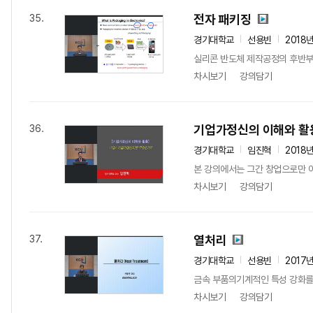
전자 패키징
35.
경기대학교
선용빈
2018
실리콘 반도체 제작공정의 후반부인
차시보기
강의담기
기업가정신의 이해와 활
36.
경기대학교
임진혁
2018
본 강의에서는 그간 창업으로만 이
차시보기
강의담기
열처리
37.
경기대학교
선용빈
2017
금속 부품의기계적인 특성 강화를
차시보기
강의담기