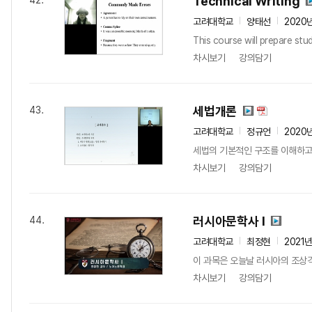
Technical Writing
42.
고려대학교
양태선
2020
This course will prepare stud
차시보기
강의담기
세법개론
43.
고려대학교
정규언
2020
세법의 기본적인 구조를 이해하고
차시보기
강의담기
러시아문학사 I
44.
고려대학교
최정현
2021
이 과목은 오늘날 러시아의 조상격
차시보기
강의담기