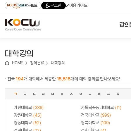
로
로
로
바
로그인
이용가이드
대시보드
가
가
가
로
기
기
기
가
(skip
기
to
강의
content)
대학
대학강의
기관
HOME
강의분류
대학강의
전공
전국
194
개 대학에서 제공한
15,515
개의 대학 강의를 만나보세요!
테마
ㄱ
ㄴ
ㄷ
ㄹ
ㅁ
ㅂ
ㅅ
ㅇ
ㅈ
ㅊ
ㅍ
ㅎ
가천대학교
(336)
가톨릭꽃동네대학교
(11)
강원대학교
(45)
건국대학교
(999)
경동대학교
(52)
경북대학교
(109)
경일대학교
(23)
경희대학교
(4)