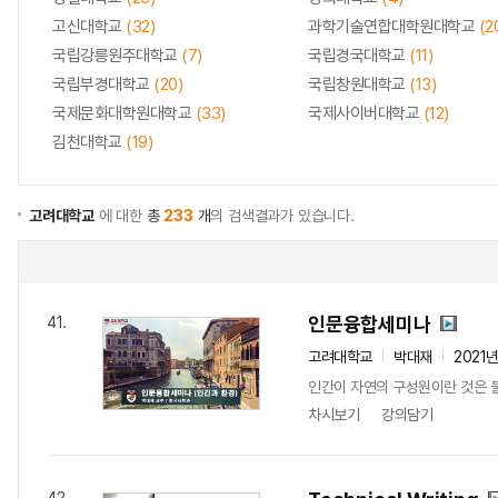
고신대학교
(32)
과학기술연합대학원대학교
(2
국립강릉원주대학교
(7)
국립경국대학교
(11)
국립부경대학교
(20)
국립창원대학교
(13)
국제문화대학원대학교
(33)
국제사이버대학교
(12)
김천대학교
(19)
고려대학교
에 대한
총
233
개
의 검색결과가 있습니다.
인문융합세미나
41.
고려대학교
박대재
2021
인간이 자연의 구성원이란 것은 불
차시보기
강의담기