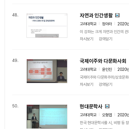
자연과 인간생활
48.
고려대학교
정아라
2020
이 강좌는 크게 자연과 인간의 관계
차시보기
강의담기
국제이주와 다문화사회
49.
고려대학교
윤인진
2020
국제이주와 다문화주의/상호문화주의
차시보기
강의담기
현대문학사
50.
고려대학교
오형엽
2020
한국 현대문학사를 시, 비평 등 