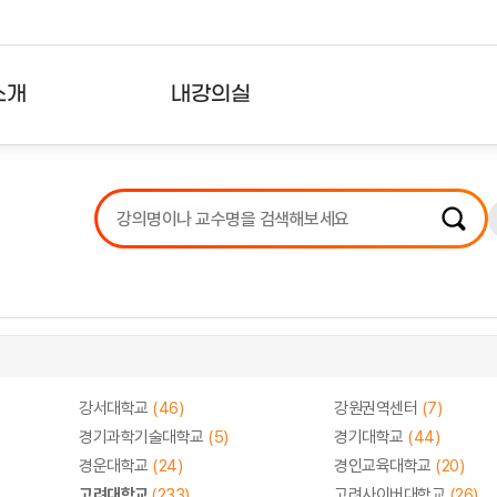
소개
내강의실
?
강의리스트
수강확인증강의
사용자의견
내강의클립
강서대학교
(46)
강원권역센터
(7)
경기과학기술대학교
(5)
경기대학교
(44)
경운대학교
(24)
경인교육대학교
(20)
고려대학교
(233)
고려사이버대학교
(26)