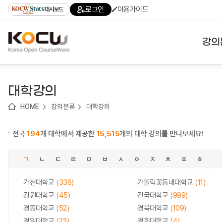
로
로
로
바
로그인
이용가이드
대시보드
가
가
가
로
기
기
기
가
(skip
기
to
강의
content)
대학
대학강의
기관
HOME
강의분류
대학강의
전공
전국
194
개 대학에서 제공한
15,515
개의 대학 강의를 만나보세요!
테마
ㄱ
ㄴ
ㄷ
ㄹ
ㅁ
ㅂ
ㅅ
ㅇ
ㅈ
ㅊ
ㅍ
ㅎ
가천대학교
(336)
가톨릭꽃동네대학교
(11)
강원대학교
(45)
건국대학교
(999)
경동대학교
(52)
경북대학교
(109)
경일대학교
(23)
경희대학교
(4)