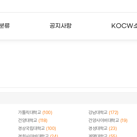
분류
공지사항
KOCW
강의
공지사항
KOCW란
강의
뉴스레터
활용안내
분야
주요통계현황
발자취
강의
서비스도움말
고객센터
가톨릭대학교
(100)
강남대학교
(172)
건양대학교
(118)
건양사이버대학교
(19)
경상국립대학교
(100)
경성대학교
(23)
경희사이버대학교
(24)
계명대학교
(55)