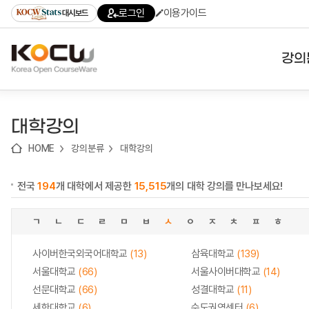
로
로
로
바
로그인
이용가이드
대시보드
가
가
가
로
기
기
기
가
(skip
기
to
강의
content)
대학
대학강의
기관
HOME
강의분류
대학강의
전공
전국
194
개 대학에서 제공한
15,515
개의 대학 강의를 만나보세요!
테마
ㄱ
ㄴ
ㄷ
ㄹ
ㅁ
ㅂ
ㅅ
ㅇ
ㅈ
ㅊ
ㅍ
ㅎ
사이버한국외국어대학교
(13)
삼육대학교
(139)
서울대학교
(66)
서울사이버대학교
(14)
선문대학교
(66)
성결대학교
(11)
세한대학교
(6)
수도권역센터
(6)