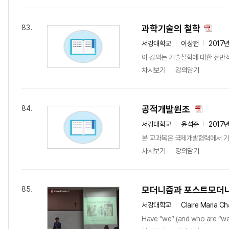
과학기술의 철학
83.
서강대학교
이상헌
2017
이 강의는 기술철학에 대한 전반적인
차시보기
강의담기
공적개발원조
84.
서강대학교
윤석준
2017
본 교과목은 국제개발협력에서 가장 중
차시보기
강의담기
모더니즘과 포스트모더
85.
서강대학교
Claire Maria C
Have “we” (and who are “we