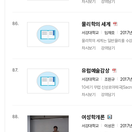
차시보기
강의담기
물리학의 세계
86.
서강대학교
임채호
2017
물리학의 세계는 일반물리를 수강
차시보기
강의담기
유럽예술감상
87.
서강대학교
조원규
2017
10세기 무렵 신성로마제국(Sacr
차시보기
강의담기
여성학개론
88.
서강대학교
이성은
2017