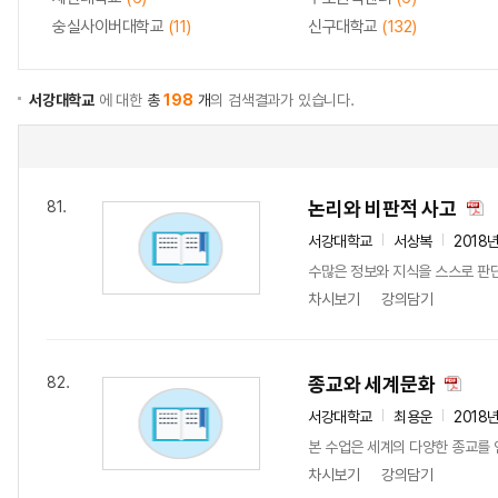
숭실사이버대학교
(11)
신구대학교
(132)
서강대학교
에 대한
총
198
개
의 검색결과가 있습니다.
논리와 비판적 사고
81.
서강대학교
서상복
2018
수많은 정보와 지식을 스스로 판단
차시보기
강의담기
종교와 세계문화
82.
서강대학교
최용운
2018
본 수업은 세계의 다양한 종교를 
차시보기
강의담기