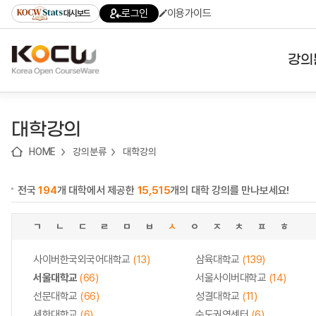
로
로
로
바
로그인
이용가이드
대시보드
가
가
가
로
기
기
기
가
(skip
기
to
강의
content)
대학
대학강의
기관
HOME
강의분류
대학강의
전공
전국
194
개 대학에서 제공한
15,515
개의 대학 강의를 만나보세요!
테마
ㄱ
ㄴ
ㄷ
ㄹ
ㅁ
ㅂ
ㅅ
ㅇ
ㅈ
ㅊ
ㅍ
ㅎ
사이버한국외국어대학교
(13)
삼육대학교
(139)
서울대학교
(66)
서울사이버대학교
(14)
선문대학교
(66)
성결대학교
(11)
세한대학교
(6)
수도권역센터
(6)