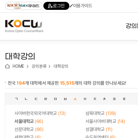
로
로
로
바
로그인
이용가이드
대시보드
가
가
가
로
기
기
기
가
(skip
기
to
강의
content)
대학
대학강의
기관
HOME
강의분류
대학강의
전공
전국
194
개 대학에서 제공한
15,515
개의 대학 강의를 만나보세요!
테마
ㄱ
ㄴ
ㄷ
ㄹ
ㅁ
ㅂ
ㅅ
ㅇ
ㅈ
ㅊ
ㅍ
ㅎ
사이버한국외국어대학교
(13)
삼육대학교
(139)
서울대학교
(66)
서울사이버대학교
(14)
선문대학교
(66)
성결대학교
(11)
세한대학교
(6)
수도권역센터
(6)