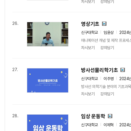
차시보기
강의담기
영상기초
26.
신구대학교
임윤상
2024
애니메이션 개념 및 제작 프로세스
차시보기
강의담기
방사선물리학기초
27.
신구대학교
이주영
2024
방사선 의학기술 분야의 기초과목
차시보기
강의담기
임상 운동학
28.
신구대학교
이제혁
2024