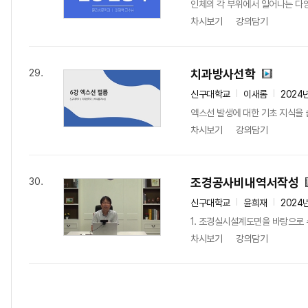
인체의 각 부위에서 일어나는 다
차시보기
강의담기
치과방사선학
29.
신구대학교
이새롬
2024
엑스선 발생에 대한 기초 지식을
차시보기
강의담기
조경공사비내역서작성
30.
신구대학교
윤희재
2024
1. 조경실시설계도면을 바탕으로 
차시보기
강의담기