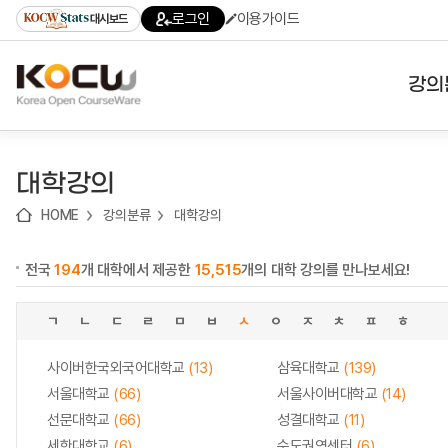
로
로
로
바
로그인
이용가이드
대시보드
가
가
가
로
기
기
기
가
(skip
기
to
강의
content)
대학
대학강의
기관
HOME
강의분류
대학강의
전공
전국
194
개 대학에서 제공한
15,515
개의 대학 강의를 만나보세요!
테마
ㄱ
ㄴ
ㄷ
ㄹ
ㅁ
ㅂ
ㅅ
ㅇ
ㅈ
ㅊ
ㅍ
ㅎ
사이버한국외국어대학교
(13)
삼육대학교
(139)
서울대학교
(66)
서울사이버대학교
(14)
선문대학교
(66)
성결대학교
(11)
세한대학교
(6)
수도권역센터
(6)