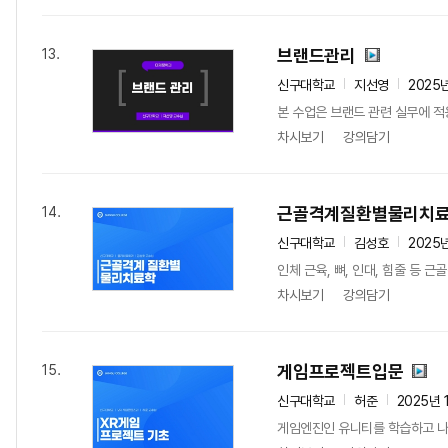
브랜드관리
13.
신구대학교
지선영
2025
본 수업은 브랜드 관련 실무에 적용
차시보기
강의담기
근골격계질환별물리치
14.
신구대학교
김성호
2025
인체 근육, 뼈, 인대, 힘줄 등 
차시보기
강의담기
게임프로젝트입문
15.
신구대학교
허준
2025년 
게임엔진인 유니티를 학습하고 나