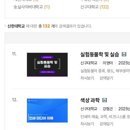
숭실사이버대학교
(11)
신구대학교
(132)
신한대학교
에 대한
총
132
개
의 검색결과가 있습니다.
실험동물학 및 실습
11.
신구대학교
이영아
2025
실험동물의 종류, 용도, 해부생
차시보기
강의담기
색상 과학
12.
신구대학교
강형곤
2025
인쇄의 예술, 과학, 비즈니스를
차시보기
강의담기