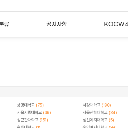
분류
공지사항
KOCW
강의
공지사항
KOCW란
강의
뉴스레터
활용안내
분야
주요통계현황
발자취
강의
서비스도움말
고객센터
상명대학교
(75)
서강대학교
(198)
서울시립대학교
(39)
서울신학대학교
(34)
성균관대학교
(151)
성신여자대학교
(5)
수원대학교
(1)
숙명여자대학교
(98)