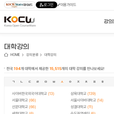
로
로
로
바
로그인
이용가이드
대시보드
가
가
가
로
기
기
기
가
(skip
기
to
강의
content)
대학
대학강의
기관
HOME
강의분류
대학강의
전공
전국
194
개 대학에서 제공한
15,515
개의 대학 강의를 만나보세요!
테마
ㄱ
ㄴ
ㄷ
ㄹ
ㅁ
ㅂ
ㅅ
ㅇ
ㅈ
ㅊ
ㅍ
ㅎ
사이버한국외국어대학교
(13)
삼육대학교
(139)
서울대학교
(66)
서울사이버대학교
(14)
선문대학교
(66)
성결대학교
(11)
세한대학교
(6)
수도권역센터
(6)