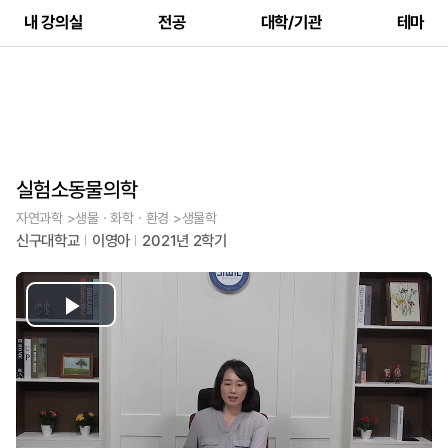
내 강의실
전공
대학/기관
테마
실험소동물의학
자연과학 >생물ㆍ화학ㆍ환경 >생물학
신구대학교
이영아
2021년 2학기
Play
Video