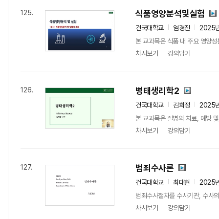
식품영양분석및실험
125.
건국대학교
염경진
2025
본 교과목은 식품 내 주요 영양성분
차시보기
강의담기
병태생리학2
126.
건국대학교
김희정
2025
본 교과목은 질병의 치료, 예방 
차시보기
강의담기
범죄수사론
127.
건국대학교
최대현
2025
범죄수사절차를 수사기관, 수사의 
차시보기
강의담기