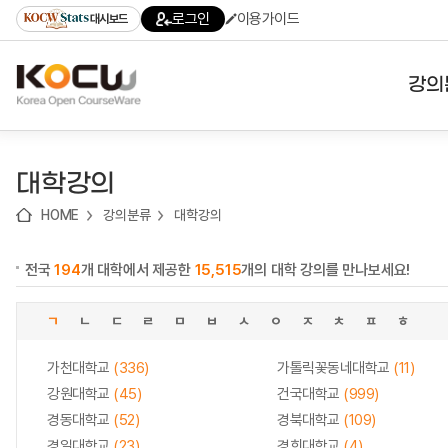
로
로
로
바
로그인
이용가이드
대시보드
가
가
가
로
기
기
기
가
(skip
기
to
강의
content)
대학
대학강의
기관
HOME
강의분류
대학강의
전공
전국
194
개 대학에서 제공한
15,515
개의 대학 강의를 만나보세요!
테마
ㄱ
ㄴ
ㄷ
ㄹ
ㅁ
ㅂ
ㅅ
ㅇ
ㅈ
ㅊ
ㅍ
ㅎ
가천대학교
(336)
가톨릭꽃동네대학교
(11)
강원대학교
(45)
건국대학교
(999)
경동대학교
(52)
경북대학교
(109)
경일대학교
(23)
경희대학교
(4)