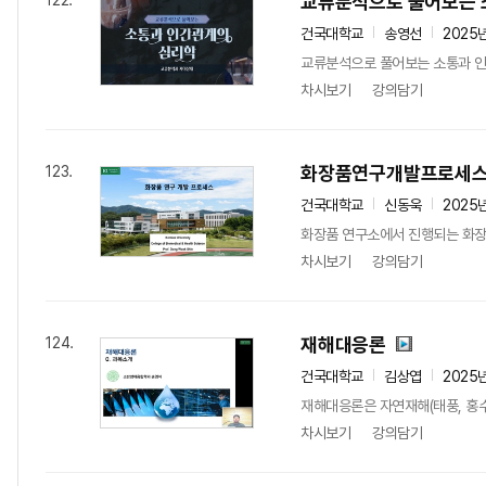
교류분석으로 풀어보는 
122.
건국대학교
송영선
2025
교류분석으로 풀어보는 소통과 인간
차시보기
강의담기
화장품연구개발프로세
123.
건국대학교
신동욱
2025
화장품 연구소에서 진행되는 화장품
차시보기
강의담기
재해대응론
124.
건국대학교
김상엽
2025
재해대응론은 자연재해(태풍, 홍수,
차시보기
강의담기