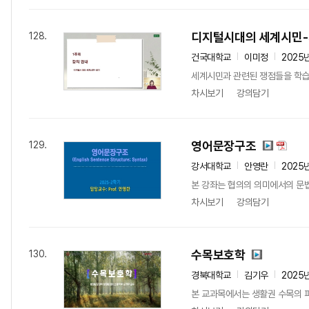
디지털시대의 세계시민
128.
건국대학교
이미정
2025
세계시민과 관련된 쟁점들을 학습
차시보기
강의담기
영어문장구조
129.
강서대학교
안영란
2025
본 강좌는 협의의 의미에서의 문법이
차시보기
강의담기
수목보호학
130.
경북대학교
김기우
2025
본 교과목에서는 생활권 수목의 피