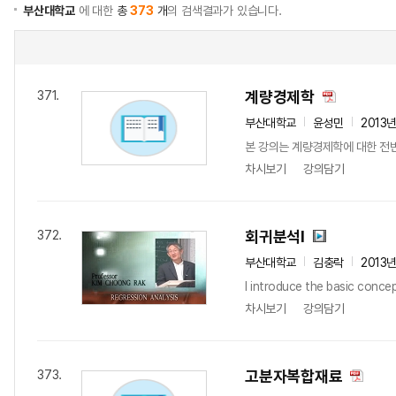
부산대학교
에 대한
총
373
개
의 검색결과가 있습니다.
계량경제학
371.
부산대학교
윤성민
2013
본 강의는 계량경제학에 대한 전반
차시보기
강의담기
회귀분석I
372.
부산대학교
김충락
2013
I introduce the basic concept
차시보기
강의담기
고분자복합재료
373.