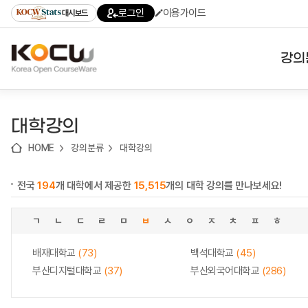
로
로
로
바
로그인
이용가이드
대시보드
가
가
가
로
기
기
기
가
(skip
기
to
강의
content)
대학
대학강의
기관
HOME
강의분류
대학강의
전공
전국
194
개 대학에서 제공한
15,515
개의 대학 강의를 만나보세요!
테마
ㄱ
ㄴ
ㄷ
ㄹ
ㅁ
ㅂ
ㅅ
ㅇ
ㅈ
ㅊ
ㅍ
ㅎ
배재대학교
(73)
백석대학교
(45)
부산디지털대학교
(37)
부산외국어대학교
(286)