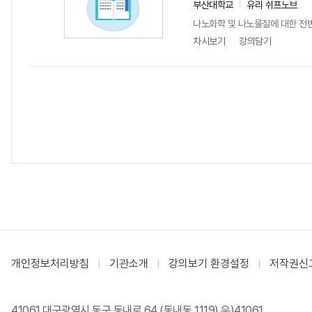
부산대학교
유리 쉬프노브
나노화학 및 나노물질에 대한 전
차시보기
강의담기
개인정보처리방침
기관소개
강의보기 환경설정
저작권신
41061 대구광역시 동구 동내로 64 (동내동 1119) 우)41061