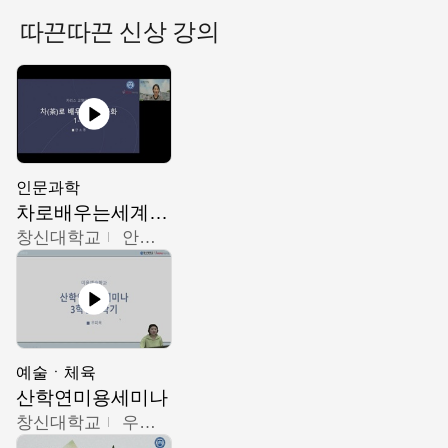
따끈따끈 신상 강의
인문과학
차로배우는세계문화
창신대학교
안소영
예술ㆍ체육
산학연미용세미나
창신대학교
우미옥,오윤경,박선이