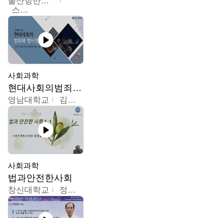
울산항만공사
스마트해상물류관리사 교육위원회
사회과학
현대사회의범죄와형사정책
영남대학교
김혜정
사회과학
법과안전한사회
창신대학교
정연균