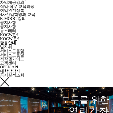
자막제공강의
직업·직무 교육과정
취업완전정복
4차산업혁명과 교육
K-MOOC 강의
공지사항
공지사항
뉴스레터
KOCW란?
KOCW 란?
활용안내
발자취
서비스도움말
서비스도움말
저작권가이드
고객센터
OPEN API
대학담당자
공시실적조회
모두를 위한
열린강좌