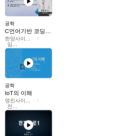
공학
C언어기반 코딩교육
한양사이버대학교
임동균
공학
IoT의 이해
영진사이버대학교
전병현