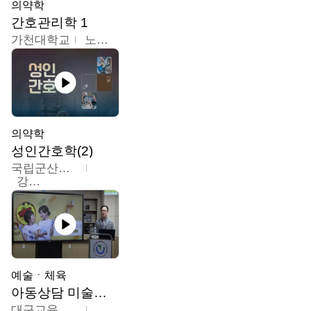
의약학
간호관리학 1
가천대학교
노원정
의약학
성인간호학(2)
국립군산대학교
강경아
예술ㆍ체육
아동상담 미술치료
대구교육대학교