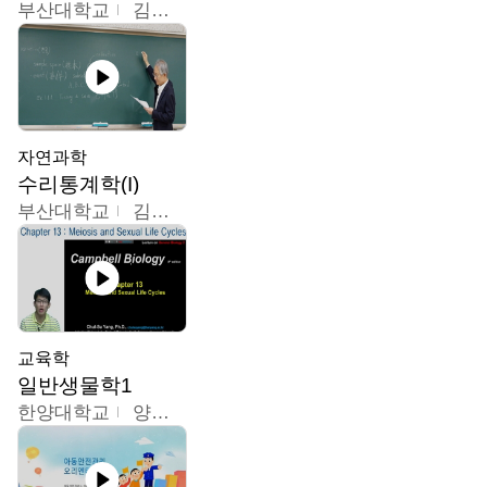
부산대학교
김충락
자연과학
수리통계학(I)
부산대학교
김충락
교육학
일반생물학1
한양대학교
양철수