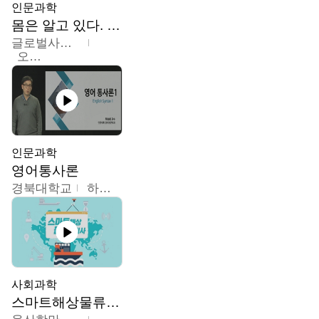
인문과학
몸은 알고 있다. 트라우마의 흔적
글로벌사이버대학교
오주원
인문과학
영어통사론
경북대학교
하승완
사회과학
스마트해상물류관리사 교육과정2