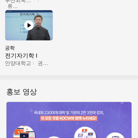
부산외국어대학교
류영철
공학
전기자기학 I
안양대학교
권원현
홍보 영상