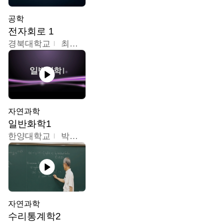
공학
전자회로 1
경북대학교
최병조
자연과학
일반화학1
한양대학교
박경호
자연과학
수리통계학2