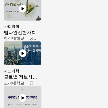
사회과학
법과안전한사회
창신대학교
정연균
자연과학
글로벌 정보사회와 통계의 창의적 기능
고려대학교
김희영