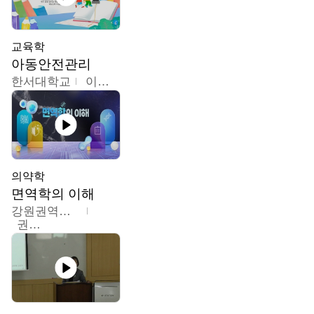
교육학
아동안전관리
한서대학교
이태연
의약학
면역학의 이해
강원권역센터
권보인