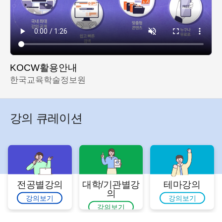
KOCW활용안내
한국교육학술정보원
강의 큐레이션
전공별강의
대학/기관별강
테마강의
의
강의보기
강의보기
강의보기