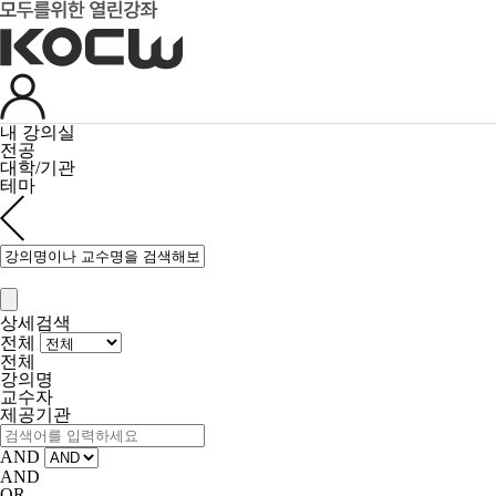
내 강의실
전공
대학/기관
테마
상세검색
전체
전체
강의명
교수자
제공기관
AND
AND
OR