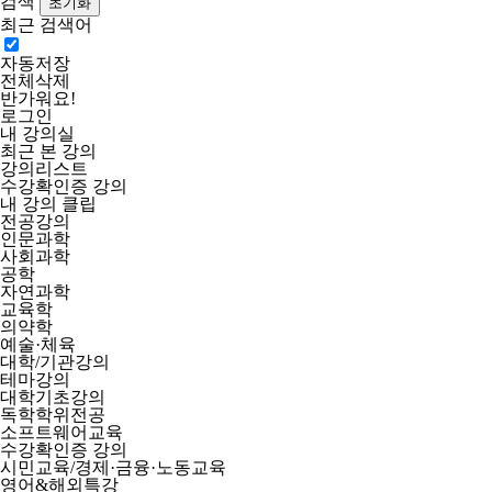
검색
최근 검색어
자동저장
전체삭제
반가워요!
로그인
내 강의실
최근 본 강의
강의리스트
수강확인증 강의
내 강의 클립
전공강의
인문과학
사회과학
공학
자연과학
교육학
의약학
예술·체육
대학/기관강의
테마강의
대학기초강의
독학학위전공
소프트웨어교육
수강확인증 강의
시민교육/경제·금융·노동교육
영어&해외특강