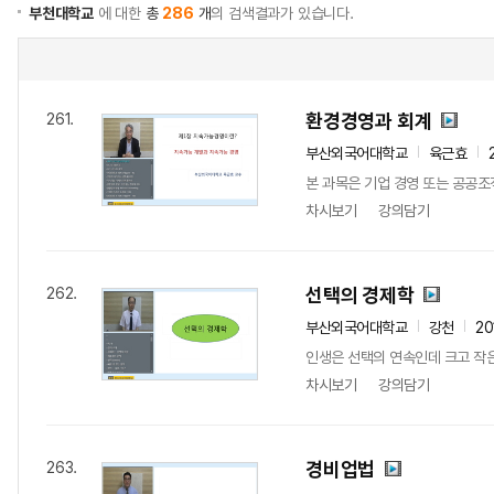
부천대학교
에 대한
총
286
개
의 검색결과가 있습니다.
환경경영과 회계
261.
부산외국어대학교
육근효
본 과목은 기업 경영 또는 공공
차시보기
강의담기
선택의 경제학
262.
부산외국어대학교
강천
20
인생은 선택의 연속인데 크고 작은
차시보기
강의담기
경비업법
263.