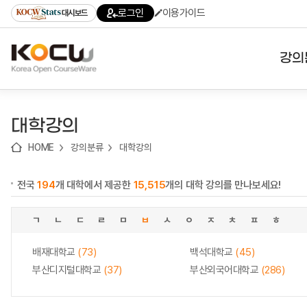
로
로
로
바
로그인
이용가이드
대시보드
가
가
가
로
기
기
기
가
(skip
기
to
강의
content)
대학
대학강의
기관
HOME
강의분류
대학강의
전공
전국
194
개 대학에서 제공한
15,515
개의 대학 강의를 만나보세요!
테마
ㄱ
ㄴ
ㄷ
ㄹ
ㅁ
ㅂ
ㅅ
ㅇ
ㅈ
ㅊ
ㅍ
ㅎ
배재대학교
(73)
백석대학교
(45)
부산디지털대학교
(37)
부산외국어대학교
(286)