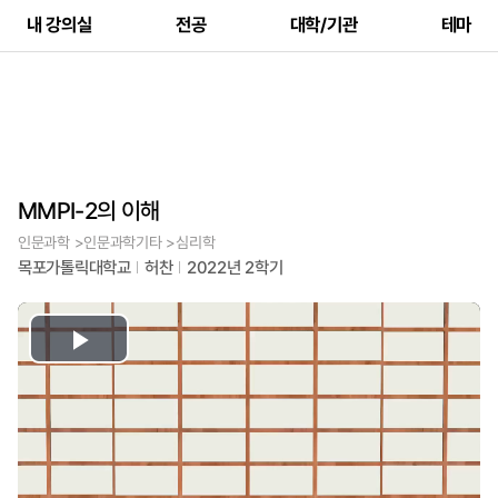
내 강의실
전공
대학/기관
테마
MMPI-2의 이해
인문과학 >인문과학기타 >심리학
목포가톨릭대학교
허찬
2022년 2학기
Play
Video