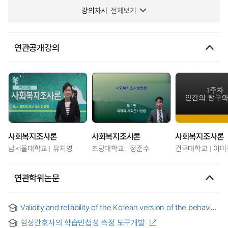
강의차시
전체보기
연관공개강의
사회복지조사론
사회복지조사론
사회복지조사론
남서울대학교
유지영
초당대학교
정준수
건국대학교
이미
연관학위논문
Validity and reliability of the Korean version of the behavior
problems inventory (BPI-01)
임상간호사의 학습민첩성 측정 도구개발