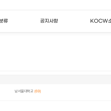
분류
공지사항
KOCW
강의
공지사항
KOCW란
강의
뉴스레터
활용안내
분야
주요통계현황
발자취
강의
서비스도움말
고객센터
남서울대학교
(69)