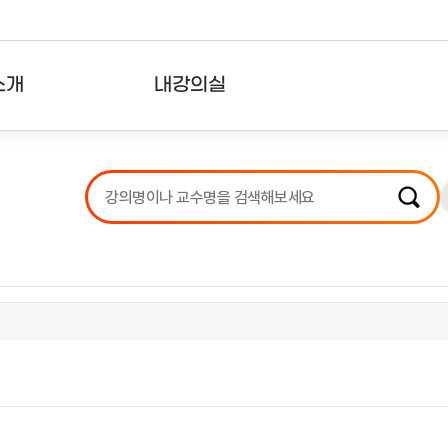
소개
내강의실
?
강의리스트
수강확인증강의
사용자의견
내강의클립