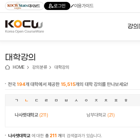
로
로
로
바
로그인
이용가이드
대시보드
가
가
가
로
기
기
기
가
(skip
기
to
강의
content)
대학
대학강의
기관
HOME
강의분류
대학강의
전공
전국
194
개 대학에서 제공한
15,515
개의 대학 강의를 만나보세요!
테마
ㄱ
ㄴ
ㄷ
ㄹ
ㅁ
ㅂ
ㅅ
ㅇ
ㅈ
ㅊ
ㅍ
ㅎ
나사렛대학교
(211)
남부대학교
(21)
나사렛대학교
에 대한
총
211
개
의 검색결과가 있습니다.