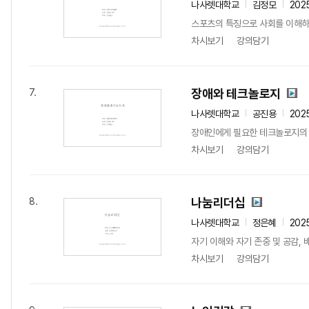
나사렛대학교
김정모
202
스포츠의 특징으로 사회를 이해하
차시보기
강의담기
장애와 테크놀로지
7.
나사렛대학교
공진용
202
장애인에게 필요한 테크놀로지의 
차시보기
강의담기
나눔리더십
8.
나사렛대학교
정은혜
202
자기 이해와 자기 존중 및 공감,
차시보기
강의담기