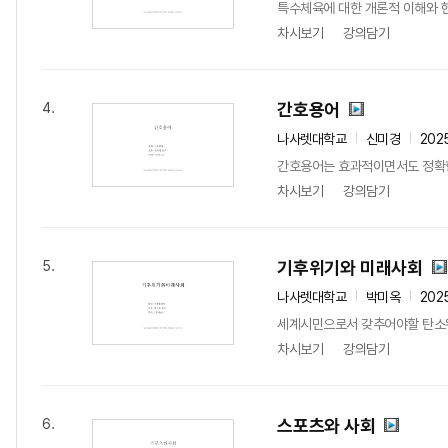
특수체육에 대한 개론적 이해와 현
차시보기
강의담기
간호용어
4.
나사렛대학교
신미경
202
간호용어는 효과적이면서도 정확한
차시보기
강의담기
기후위기와 미래사회
5.
나사렛대학교
박미옥
202
세계시민으로서 갖추어야할 탄소위
차시보기
강의담기
스포츠와 사회
6.