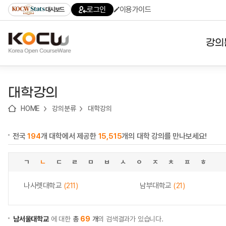
로
로
로
바
로그인
이용가이드
대시보드
가
가
가
로
기
기
기
가
(skip
기
to
강의
content)
대학
대학강의
기관
HOME
강의분류
대학강의
전공
전국
194
개 대학에서 제공한
15,515
개의 대학 강의를 만나보세요!
테마
ㄱ
ㄴ
ㄷ
ㄹ
ㅁ
ㅂ
ㅅ
ㅇ
ㅈ
ㅊ
ㅍ
ㅎ
나사렛대학교
(211)
남부대학교
(21)
남서울대학교
에 대한
총
69
개
의 검색결과가 있습니다.