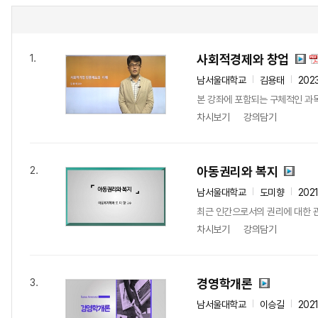
사회적경제와 창업
1.
남서울대학교
김용태
202
본 강좌에 포함되는 구체적인 과목
차시보기
강의담기
아동권리와 복지
2.
남서울대학교
도미향
202
최근 인간으로서의 권리에 대한 관
차시보기
강의담기
경영학개론
3.
남서울대학교
이승길
202