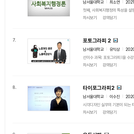
남서울대학교
최소연
202
첫째, 사회복지행정의 특성을 설명할
차시보기
강의담기
포토그라피 2
7.
남서울대학교
유익상
202
선이수 과목: 포토그라피 I을 수
차시보기
강의담기
타이포그라피2
8.
남서울대학교
이수진
202
시각디자인 실무의 기본이 되는 타
차시보기
강의담기