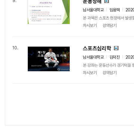
운동상해
9.
남서울대학교
임용택
202
본 과목은 스포츠 현장에서 발생할 
차시보기
강의담기
스포츠심리학
10.
남서울대학교
김덕진
202
본 강좌는 운동선수가 경기력을 향
차시보기
강의담기