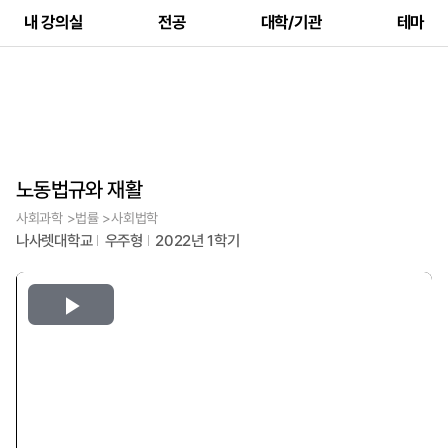
내 강의실
전공
대학/기관
테마
노동법규와 재활
사회과학 >법률 >사회법학
나사렛대학교
우주형
2022년 1학기
Play
Video