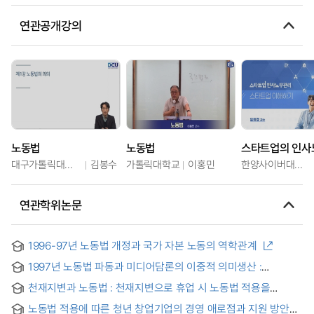
연관공개강의
노동법
노동법
스타트업의 인사
대구가톨릭대학교
김봉수
가톨릭대학교
이홍민
한양사이버대학교
연관학위논문
1996-97년 노동법 개정과 국가 자본 노동의 역학관계
1997년 노동법 파동과 미디어담론의 이중적 의미생산 :
조선일보와 중앙일보를 중심으로 = Social protest against
천재지변과 노동법 : 천재지변으로 휴업 시 노동법 적용을
labor law revision in 1997 and ambivalent meaning
중심으로 = Natural disasters and labor laws
production through media discourse : centering on Cho-
노동법 적용에 따른 청년 창업기업의 경영 애로점과 지원 방안에