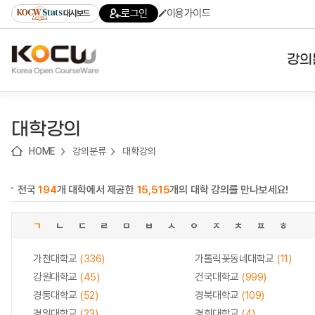
로
로
로
바
로그인
이용가이드
대시보드
가
가
가
로
기
기
기
가
(skip
기
to
강의
content)
대학
대학강의
기관
HOME
강의분류
대학강의
전공
전국
194
개 대학에서 제공한
15,515
개의 대학 강의를 만나보세요!
테마
ㄱ
ㄴ
ㄷ
ㄹ
ㅁ
ㅂ
ㅅ
ㅇ
ㅈ
ㅊ
ㅍ
ㅎ
가천대학교
(336)
가톨릭꽃동네대학교
(11)
강원대학교
(45)
건국대학교
(999)
경동대학교
(52)
경북대학교
(109)
경일대학교
(23)
경희대학교
(4)