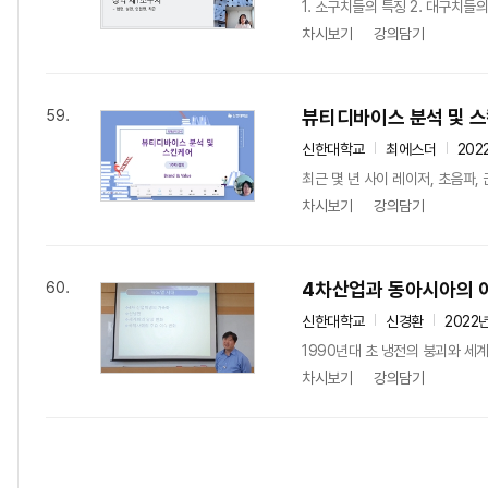
1. 소구치들의 특징 2. 대구치들의
차시보기
강의담기
뷰티디바이스 분석 및 
59.
신한대학교
최에스더
202
최근 몇 년 사이 레이저, 초음파
차시보기
강의담기
4차산업과 동아시아의 
60.
신한대학교
신경환
2022
1990년대 초 냉전의 붕괴와 세
차시보기
강의담기