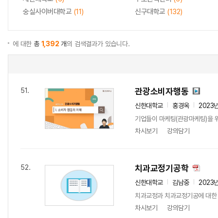
숭실사이버대학교
(11)
신구대학교
(132)
에 대한
총
1,392
개
의 검색결과가 있습니다.
관광소비자행동
51.
신한대학교
홍경옥
2023
기업들이 마케팅(관광마케팅)을 위
차시보기
강의담기
치과교정기공학
52.
신한대학교
김남중
2023
치과교정과 치과교정기공에 대한 
차시보기
강의담기