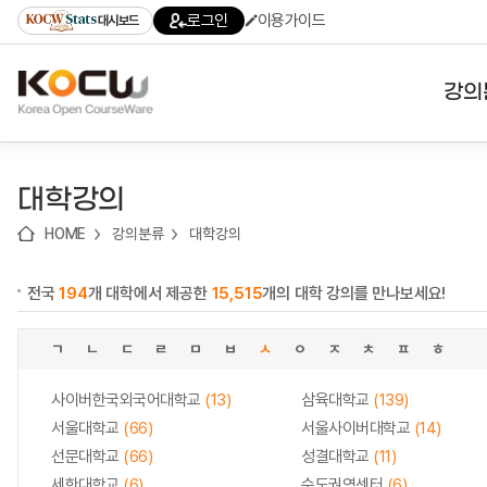
로
로
로
바
로그인
이용가이드
대시보드
가
가
가
로
기
기
기
가
(skip
기
to
강의
content)
대학
대학강의
기관
HOME
강의분류
대학강의
전공
전국
194
개 대학에서 제공한
15,515
개의 대학 강의를 만나보세요!
테마
ㄱ
ㄴ
ㄷ
ㄹ
ㅁ
ㅂ
ㅅ
ㅇ
ㅈ
ㅊ
ㅍ
ㅎ
사이버한국외국어대학교
(13)
삼육대학교
(139)
서울대학교
(66)
서울사이버대학교
(14)
선문대학교
(66)
성결대학교
(11)
세한대학교
(6)
수도권역센터
(6)