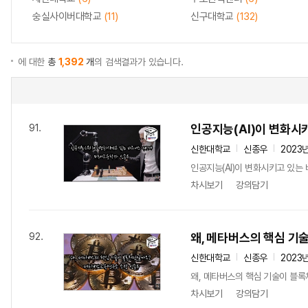
숭실사이버대학교
(11)
신구대학교
(132)
에 대한
총
1,392
개
의 검색결과가 있습니다.
인공지능(AI)이 변화시
91.
신한대학교
신종우
2023
인공지능(AI)이 변화시키고 있는
차시보기
강의담기
왜, 메타버스의 핵심 
92.
신한대학교
신종우
2023
왜, 메타버스의 핵심 기술이 블
차시보기
강의담기