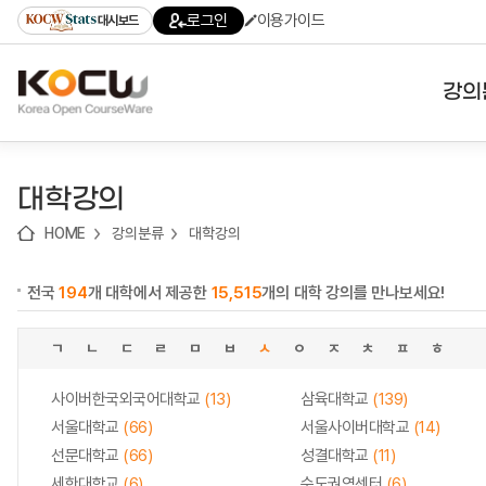
로
로
로
바
로그인
이용가이드
대시보드
가
가
가
로
기
기
기
가
(skip
기
to
강의
content)
대학
대학강의
기관
HOME
강의분류
대학강의
전공
전국
194
개 대학에서 제공한
15,515
개의 대학 강의를 만나보세요!
테마
ㄱ
ㄴ
ㄷ
ㄹ
ㅁ
ㅂ
ㅅ
ㅇ
ㅈ
ㅊ
ㅍ
ㅎ
사이버한국외국어대학교
(13)
삼육대학교
(139)
서울대학교
(66)
서울사이버대학교
(14)
선문대학교
(66)
성결대학교
(11)
세한대학교
(6)
수도권역센터
(6)