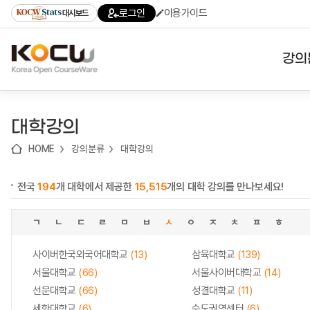
로
로
로
바
로그인
이용가이드
대시보드
가
가
가
로
기
기
기
가
(skip
기
to
강의
content)
대학
대학강의
기관
HOME
강의분류
대학강의
전공
전국
194
개 대학에서 제공한
15,515
개의 대학 강의를 만나보세요!
테마
ㄱ
ㄴ
ㄷ
ㄹ
ㅁ
ㅂ
ㅅ
ㅇ
ㅈ
ㅊ
ㅍ
ㅎ
사이버한국외국어대학교
(13)
삼육대학교
(139)
서울대학교
(66)
서울사이버대학교
(14)
선문대학교
(66)
성결대학교
(11)
세한대학교
(6)
수도권역센터
(6)