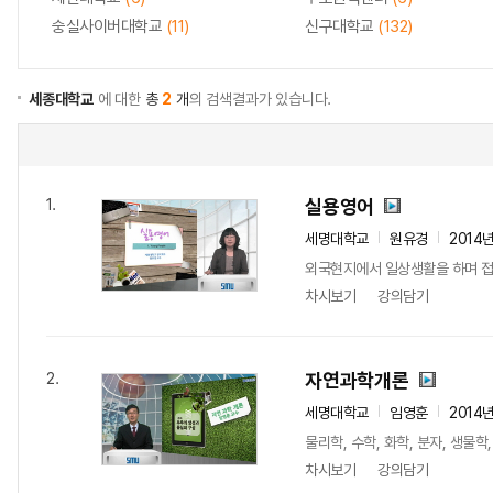
숭실사이버대학교
(11)
신구대학교
(132)
세종대학교
에 대한
총
2
개
의 검색결과가 있습니다.
실용영어
1.
세명대학교
원유경
2014
외국현지에서 일상생활을 하며 접
차시보기
강의담기
자연과학개론
2.
세명대학교
임영훈
2014
물리학, 수학, 화학, 분자, 생물학
차시보기
강의담기