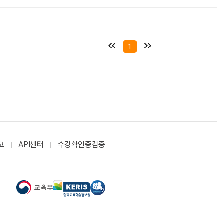
1
고
API센터
수강확인증검증