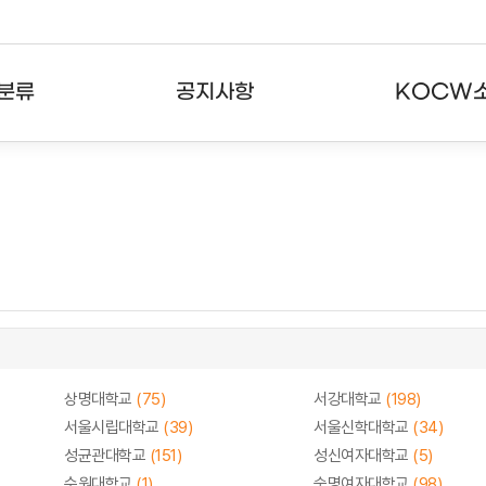
분류
공지사항
KOCW
강의
공지사항
KOCW란
강의
뉴스레터
활용안내
분야
주요통계현황
발자취
강의
서비스도움말
고객센터
상명대학교
(75)
서강대학교
(198)
서울시립대학교
(39)
서울신학대학교
(34)
성균관대학교
(151)
성신여자대학교
(5)
수원대학교
(1)
숙명여자대학교
(98)