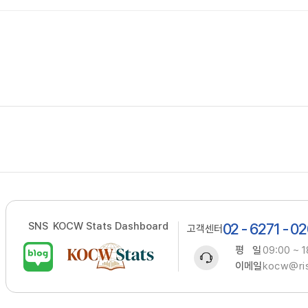
SNS
KOCW Stats Dashboard
02 - 6271 - 0
고객센터
평 일
09:00 ~ 1
이메일
kocw@ris