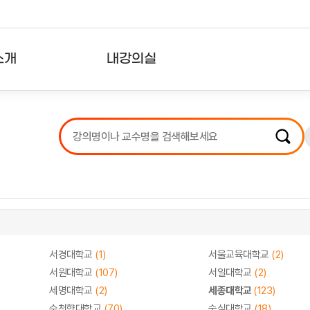
소개
내강의실
?
강의리스트
수강확인증강의
사용자의견
내강의클립
서경대학교
(1)
서울교육대학교
(2)
서원대학교
(107)
서일대학교
(2)
세명대학교
(2)
세종대학교
(123)
순천향대학교
(70)
숭실대학교
(18)