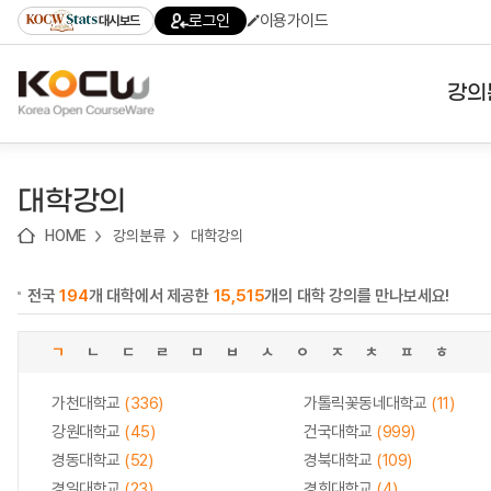
로
로
로
바
로그인
이용가이드
대시보드
가
가
가
로
기
기
기
가
(skip
기
to
강의
content)
대학
대학강의
기관
HOME
강의분류
대학강의
전공
전국
194
개 대학에서 제공한
15,515
개의 대학 강의를 만나보세요!
테마
ㄱ
ㄴ
ㄷ
ㄹ
ㅁ
ㅂ
ㅅ
ㅇ
ㅈ
ㅊ
ㅍ
ㅎ
가천대학교
(336)
가톨릭꽃동네대학교
(11)
강원대학교
(45)
건국대학교
(999)
경동대학교
(52)
경북대학교
(109)
경일대학교
(23)
경희대학교
(4)