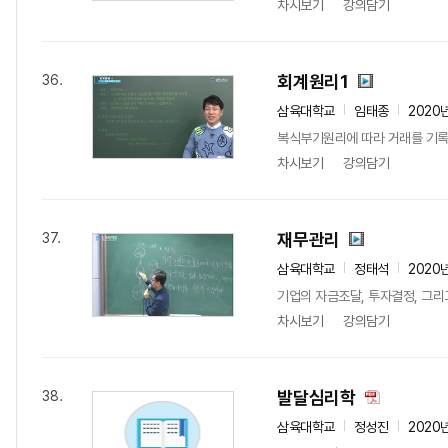
차시보기
강의담기
회계원리1
36.
삼육대학교
임태종
2020
복식부기원리에 따라 거래를 기록
차시보기
강의담기
재무관리
37.
삼육대학교
정태석
2020
기업의 자금조달, 투자결정, 그리
차시보기
강의담기
발달심리학
38.
삼육대학교
정성진
2020