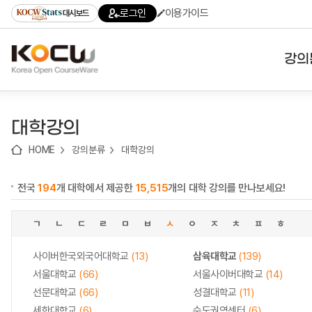
로
로
로
바
로그인
이용가이드
대시보드
가
가
가
로
기
기
기
가
(skip
기
to
강의
content)
대학
대학강의
기관
HOME
강의분류
대학강의
전공
전국
194
개 대학에서 제공한
15,515
개의 대학 강의를 만나보세요!
테마
ㄱ
ㄴ
ㄷ
ㄹ
ㅁ
ㅂ
ㅅ
ㅇ
ㅈ
ㅊ
ㅍ
ㅎ
사이버한국외국어대학교
(13)
삼육대학교
(139)
서울대학교
(66)
서울사이버대학교
(14)
선문대학교
(66)
성결대학교
(11)
세한대학교
(6)
수도권역센터
(6)