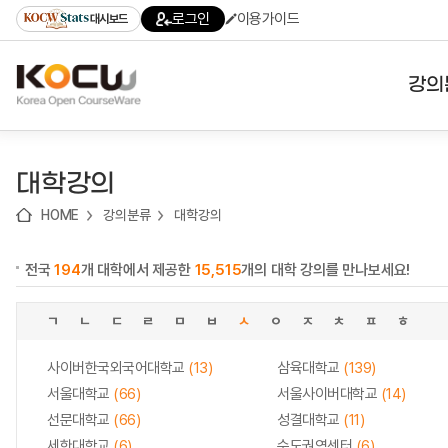
로
로
로
바
로그인
이용가이드
대시보드
가
가
가
로
기
기
기
가
(skip
기
to
강의
content)
대학
대학강의
기관
HOME
강의분류
대학강의
전공
전국
194
개 대학에서 제공한
15,515
개의 대학 강의를 만나보세요!
테마
ㄱ
ㄴ
ㄷ
ㄹ
ㅁ
ㅂ
ㅅ
ㅇ
ㅈ
ㅊ
ㅍ
ㅎ
사이버한국외국어대학교
(13)
삼육대학교
(139)
서울대학교
(66)
서울사이버대학교
(14)
선문대학교
(66)
성결대학교
(11)
세한대학교
(6)
수도권역센터
(6)