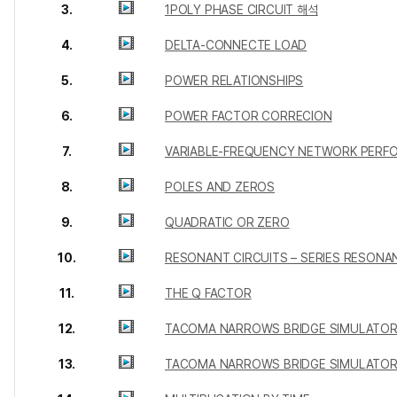
3.
1POLY PHASE CIRCUIT 해석
4.
DELTA-CONNECTE LOAD
5.
POWER RELATIONSHIPS
6.
POWER FACTOR CORRECION
7.
VARIABLE-FREQUENCY NETWORK PERF
8.
POLES AND ZEROS
9.
QUADRATIC OR ZERO
10.
RESONANT CIRCUITS – SERIES RESONA
11.
THE Q FACTOR
12.
TACOMA NARROWS BRIDGE SIMULATO
13.
TACOMA NARROWS BRIDGE SIMULATO