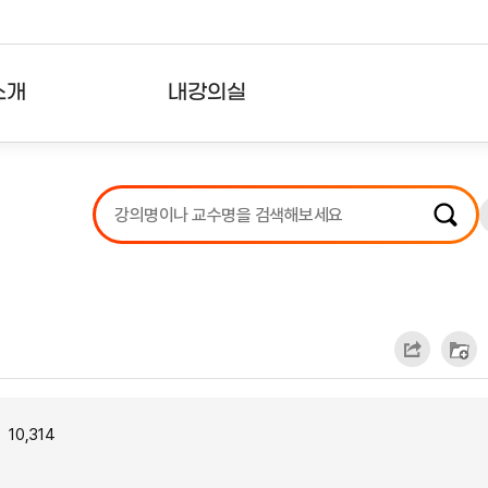
소개
내강의실
?
강의리스트
수강확인증강의
사용자의견
내강의클립
10,314