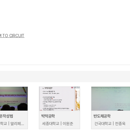
 TO CIRCUIT
문작성법
박막공학
반도체공학
경북대학교 | 말리페디 람모한
세종대학교 | 이원준
건국대학교 | 전종욱