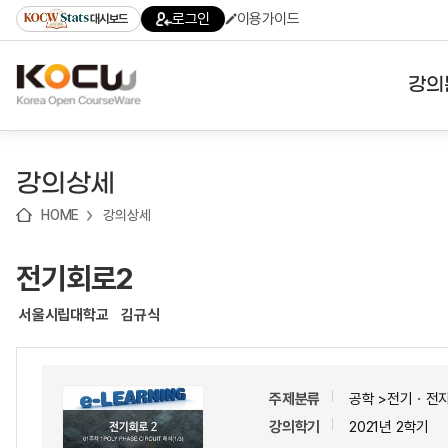
로
로
로
바
로그인
이용가이드
대시보드
가
가
가
로
기
기
기
가
(skip
기
to
강의
content)
대학
강의상세
기관
HOME
강의상세
전공
전기회로2
테마
서울시립대학교
김규식
주제분류
공학 >전기ㆍ전
강의학기
2021년 2학기