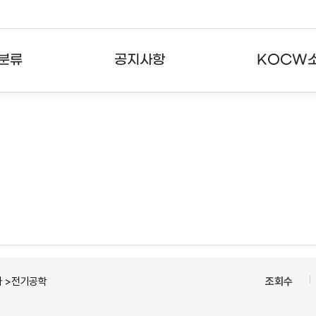
분류
공지사항
KOCW
강의
공지사항
KOCW란
강의
뉴스레터
활용안내
분야
주요통계현황
발자취
강의
서비스도움말
고객센터
자 >전기공학
조회수