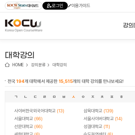
로
로
로
바
로그인
이용가이드
대시보드
가
가
가
로
기
기
기
가
(skip
기
to
강의
content)
대학
대학강의
기관
HOME
강의분류
대학강의
전공
전국
194
개 대학에서 제공한
15,515
개의 대학 강의를 만나보세요!
테마
ㄱ
ㄴ
ㄷ
ㄹ
ㅁ
ㅂ
ㅅ
ㅇ
ㅈ
ㅊ
ㅍ
ㅎ
사이버한국외국어대학교
(13)
삼육대학교
(139)
서울대학교
(66)
서울사이버대학교
(14)
선문대학교
(66)
성결대학교
(11)
세한대학교
(6)
수도권역센터
(6)