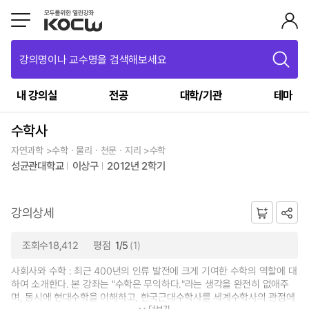
강의명이나 교수명을 검색해보세요
내 강의실
전공
대학/기관
테마
수학사
자연과학 >수학ㆍ물리ㆍ천문ㆍ지리 >수학
성균관대학교
이상구
2012년 2학기
강의상세
조회수18,412
평점
1/5
(1)
사회사와 수학 : 최근 400년의 인류 발전에 크게 기여한 수학의 역할에 대
하여 소개한다. 본 강좌는 "수학은 무익하다."라는 생각을 완전히 없애주
며, 동시에 현대수학을 이해하고, 한국근대수학사를 세계수학사의 관점에
더보기