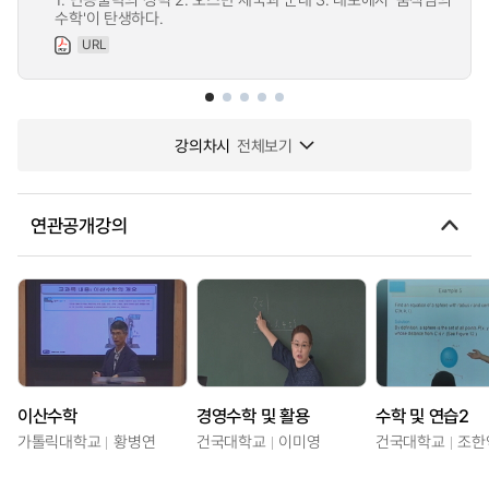
수학'이 탄생하다.
URL
강의차시
전체보기
연관공개강의
이산수학
경영수학 및 활용
수학 및 연습2
가톨릭대학교
황병연
건국대학교
이미영
건국대학교
조한