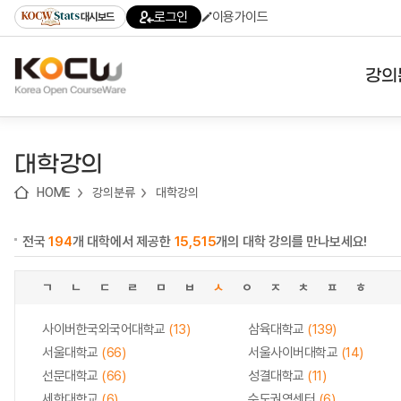
로
로
로
바
로그인
이용가이드
대시보드
가
가
가
로
기
기
기
가
(skip
기
to
강의
content)
대학
대학강의
기관
HOME
강의분류
대학강의
전공
전국
194
개 대학에서 제공한
15,515
개의 대학 강의를 만나보세요!
테마
ㄱ
ㄴ
ㄷ
ㄹ
ㅁ
ㅂ
ㅅ
ㅇ
ㅈ
ㅊ
ㅍ
ㅎ
사이버한국외국어대학교
(13)
삼육대학교
(139)
서울대학교
(66)
서울사이버대학교
(14)
선문대학교
(66)
성결대학교
(11)
세한대학교
(6)
수도권역센터
(6)