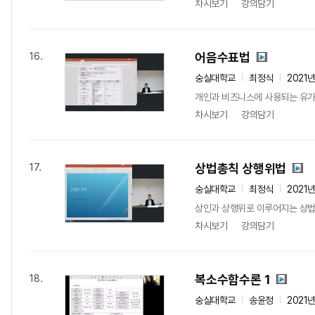
차시보기
강의담기
어음수표법
16.
숭실대학교
최정식
2021
개인과 비즈니스에 사용되는 유가증
차시보기
강의담기
상법총칙 상행위법
17.
숭실대학교
최정식
2021
상인과 상행위로 이루어지는 상법 
차시보기
강의담기
복소수함수론 1
18.
숭실대학교
송윤정
2021