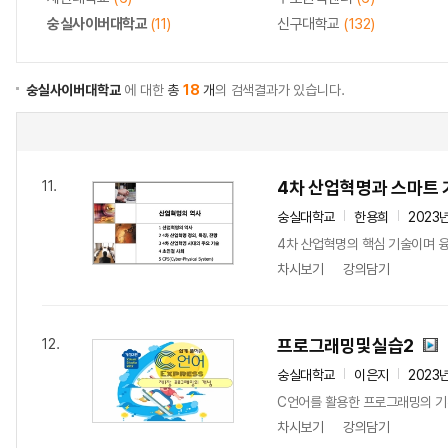
숭실사이버대학교
(11)
신구대학교
(132)
숭실사이버대학교
에 대한
총
18
개
의 검색결과가 있습니다.
4차 산업혁명과 스마트 
11.
숭실대학교
한용희
2023
4차 산업혁명의 핵심 기술이며 융
차시보기
강의담기
프로그래밍및실습2
12.
숭실대학교
이은지
2023
C언어를 활용한 프로그래밍의 기
차시보기
강의담기