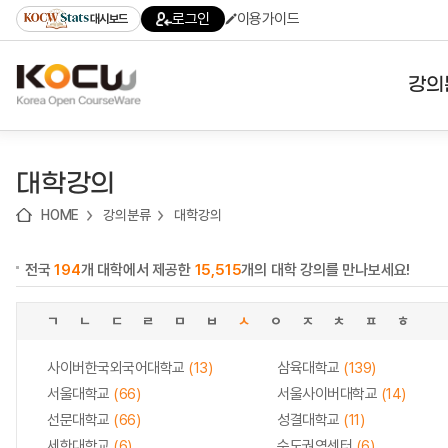
로
로
로
바
로그인
이용가이드
대시보드
가
가
가
로
기
기
기
가
(skip
기
to
강의
content)
대학
대학강의
기관
HOME
강의분류
대학강의
전공
전국
194
개 대학에서 제공한
15,515
개의 대학 강의를 만나보세요!
테마
ㄱ
ㄴ
ㄷ
ㄹ
ㅁ
ㅂ
ㅅ
ㅇ
ㅈ
ㅊ
ㅍ
ㅎ
사이버한국외국어대학교
(13)
삼육대학교
(139)
서울대학교
(66)
서울사이버대학교
(14)
선문대학교
(66)
성결대학교
(11)
세한대학교
(6)
수도권역센터
(6)