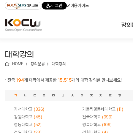
로
로
로
바
로그인
이용가이드
대시보드
가
가
가
로
기
기
기
가
(skip
기
to
강의
content)
대학
대학강의
기관
HOME
강의분류
대학강의
전공
전국
194
개 대학에서 제공한
15,515
개의 대학 강의를 만나보세요!
테마
ㄱ
ㄴ
ㄷ
ㄹ
ㅁ
ㅂ
ㅅ
ㅇ
ㅈ
ㅊ
ㅍ
ㅎ
가천대학교
(336)
가톨릭꽃동네대학교
(11)
강원대학교
(45)
건국대학교
(999)
경동대학교
(52)
경북대학교
(109)
경일대학교
(23)
경희대학교
(4)