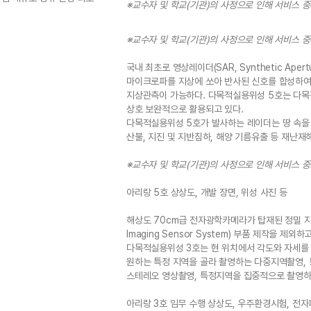
※교수자 및 학교(기관)의 사정으로 인해 서비스 
※교수자 및 학교(기관)의 사정으로 인해 서비스 
국내 최초로 영상레이더(SAR, Synthetic Ape
마이크로파를 지상에 쏘아 반사된 신호를 합성하여
지상관측이 가능하다. 다목적실용위성 5호는 다목
상호 보완적으로 활용되고 있다.
다목적실용위성 5호가 발사하는 레이더는 땅 속을 
산불, 지진 및 지반침하, 해양 기름유출 등 재난재
※교수자 및 학교(기관)의 사정으로 인해 서비스 
아리랑 5호 상상도, 개발 장면, 위성 사진 등
해상도 70cm급 전자광학카메라가 탑재된 정밀 지구
Imaging Sensor System) 부품 제작을 
다목적실용위성 3호는 현 위치에서 각도와 자세를
원하는 특정 지역을 골라 촬영하는 다중지역촬영,
스테레오 영상촬영, 특정지역을 집중적으로 촬영하
아리랑 3호 임무 수행 상상도, 우주환경시험, 전자