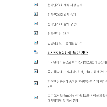
천리안2B호 제작 과정 공개
천리안2B호 발사 중계
천리안2B호 발사 성공!
천리안위성 2B호
인공위성도 비행기를 탄다?
정지궤도복합위성(천리안) 2B호
미세먼지 이동경로 파악 천리안2B호 태양전지
국내 독자개발 정지궤도위성, 천리안위성 2호 
화려한 성공뒤에 숨겨진 연구원들의 진짜 이야기
2부
고도 3만 6천km에서 인천대교를 선명하게 촬영
해양탑재체 첫 영상 공개