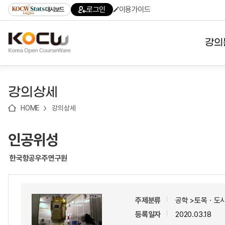
로
로
로
바
로그인
이용가이드
대시보드
가
가
가
로
기
기
기
가
(skip
기
to
강의
content)
대학
강의상세
기관
HOME
강의상세
전공
인공위성
테마
한국항공우주연구원
주제분류
공학 >토목ㆍ도
등록일자
2020.03.18