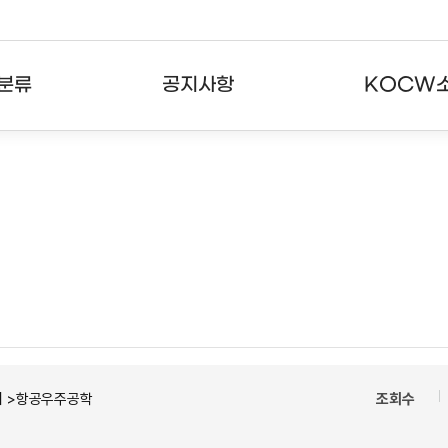
분류
공지사항
KOCW
강의
공지사항
KOCW란
강의
뉴스레터
활용안내
분야
주요통계현황
발자취
강의
서비스도움말
고객센터
시 >항공우주공학
조회수