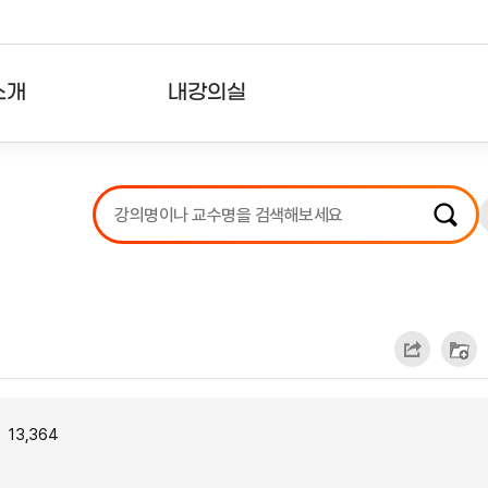
소개
내강의실
?
강의리스트
수강확인증강의
사용자의견
내강의클립
13,364