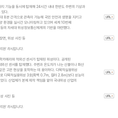
가지 기능을 동시에 탑재해 24시간 내내 한반도 주변의 기상과
 있다.
최대 8분 간격으로 관측이 가능해 국민 안전과 생명을 지키고
해양 환경을 실시간 모니터링하고 있으며 세계 10번째
 등의 차세대 위성정보통신체계의 기반을 마련했다.
장면, 위성 사진 등
중지된 차시입니다.
광학카메라와 적외선 센서가 탑재된 위성이다. 공개된
적외선 센서를 탑재했다. 주변과 온도차가 나는 산불이나 화산
 같은 고온 현상을 포착하는 데 용이하다. 다목적실용위성
으로 다목적실용위성 3호(흑백 0.7m, 컬러 2.8ｍ)보다 성능이
었다. 산업체가 본체 제작 책임을 맡아 국내위성 산업의
위성 사진 등
중지된 차시입니다.