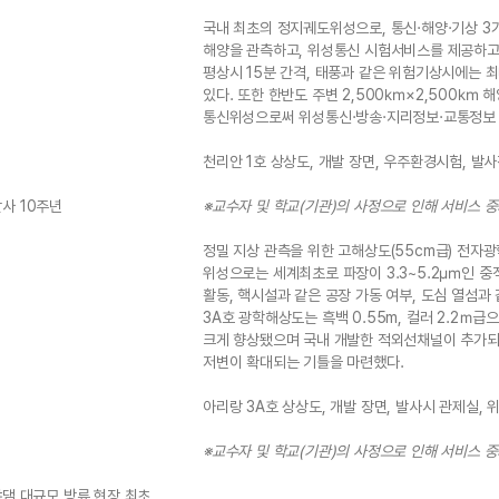
국내 최초의 정지궤도위성으로, 통신·해양·기상 3
해양을 관측하고, 위성통신 시험서비스를 제공하고
평상시 15분 간격, 태풍과 같은 위험기상시에는 
있다. 또한 한반도 주변 2,500㎞×2,500㎞ 
통신위성으로써 위성통신·방송·지리정보·교통정보
천리안 1호 상상도, 개발 장면, 우주환경시험, 발사
사 10주년
※교수자 및 학교(기관)의 사정으로 인해 서비스 
정밀 지상 관측을 위한 고해상도(55cm급) 전자
위성으로는 세계최초로 파장이 3.3~5.2㎛인 중
활동, 핵시설과 같은 공장 가동 여부, 도심 열섬과
3A호 광학해상도는 흑백 0.55m, 컬러 2.2ｍ급
크게 향상됐으며 국내 개발한 적외선채널이 추가되
저변이 확대되는 기틀을 마련했다.
아리랑 3A호 상상도, 개발 장면, 발사시 관제실, 
※교수자 및 학교(기관)의 사정으로 인해 서비스 
댐 대규모 방류 현장 최초