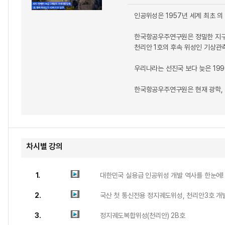
인공위성은 1957년 세계 최초 
한국항공우주연구원은 정밀한 지구 
천리안 1호의 후속 위성인 기상관측
우리나라는 선진국 보다 늦은 19
한국항공우주연구원은 현재 광학, 
차시별 강의
1.
대한민국 실용급 인공위성 개발 역사를 한눈에!
2.
국산 첫 통신전용 정지궤도위성, 천리안3호 개
3.
정지궤도복합위성(천리안) 2B호