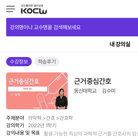
강의명이나 교수명을 검색해보세요
내 강의실
수강정보
학습후기
근거중심간호
동신대학교
김수미
주제분야
의약학 >간호 >간호학
강의학기
2022년 1학기
강의내용 및 목표
활용 가능한 최상의 과학적 근거를 간호사의 임