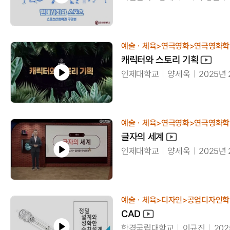
예술ㆍ체육>연극영화>연극영화학
캐릭터와 스토리 기획
인제대학교
양세욱
2025년
예술ㆍ체육>연극영화>연극영화학
글자의 세계
인제대학교
양세욱
2025년
예술ㆍ체육>디자인>공업디자인학
CAD
한경국립대학교
이규진
202