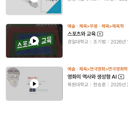
예술ㆍ체육>무용ㆍ체육>체육학
스포츠와 교육
경일대학교
조기범
2026년
예술ㆍ체육>연극영화>연극영화학
영화의 역사와 생성형 AI
목원대학교
현승훈
2025년