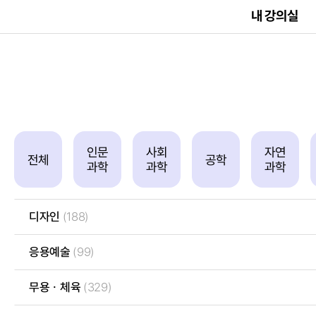
내 강의실
인문
사회
자연
전체
공학
과학
과학
과학
디자인
(188)
응용예술
(99)
무용ㆍ체육
(329)