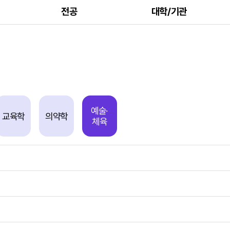
전공
대학/기관
예술·
교육학
의약학
체육