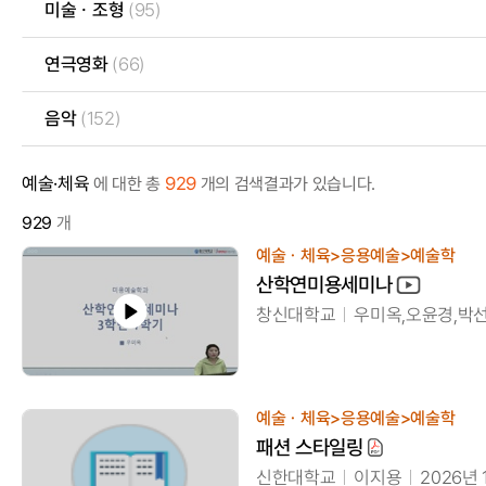
미술ㆍ조형
(95)
연극영화
(66)
음악
(152)
예술·체육
929
에 대한 총
개의 검색결과가 있습니다.
929
개
예술ㆍ체육>응용예술>예술학
산학연미용세미나
창신대학교
우미옥,오윤경,박
예술ㆍ체육>응용예술>예술학
패션 스타일링
신한대학교
이지용
2026년