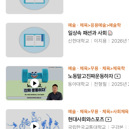
예술ㆍ체육>응용예술>예술학
일상속 패션과 사회
신한대학교
이지용
2026년
예술ㆍ체육>무용ㆍ체육>체육학
노동말고진짜운동하자
동아대학교
전형필
2025년
예술ㆍ체육>무용ㆍ체육>사회체육
현대사회와스포츠
국립한국교통대학교
구강본