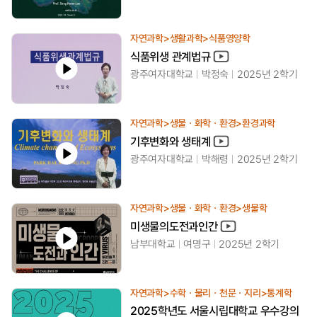
자연과학>생활과학>식품영양학
식품위생 관계법규
광주여자대학교
박정숙
2025년 2학기
자연과학>생물ㆍ화학ㆍ환경>환경과학
기후변화와 생태계
광주여자대학교
박해령
2025년 2학기
자연과학>생물ㆍ화학ㆍ환경>생물학
미생물의도전과인간
남부대학교
여명구
2025년 2학기
자연과학>수학ㆍ물리ㆍ천문ㆍ지리>통계학
2025학년도 서울시립대학교 우수강의