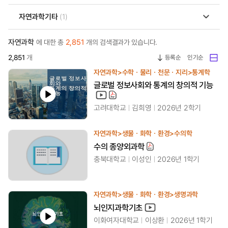
자연과학기타
(1)
자연과학
2,851
에 대한 총
개의 검색결과가 있습니다.
2,851
개
등록순
인기순
자연과학>수학ㆍ물리ㆍ천문ㆍ지리>통계학
글로벌 정보사회와 통계의 창의적 기능
고려대학교
김희영
2026년 2학기
자연과학>생물ㆍ화학ㆍ환경>수의학
수의 종양외과학
충북대학교
이성인
2026년 1학기
자연과학>생물ㆍ화학ㆍ환경>생명과학
뇌인지과학기초
이화여자대학교
이상환
2026년 1학기