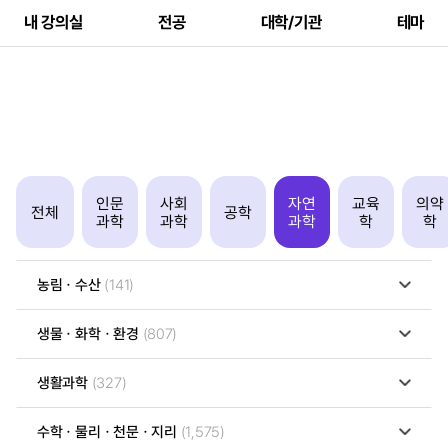
내 강의실
전공
대학/기관
테마
인문
사회
자연
교육
의약
전체
공학
과학
과학
과학
학
학
농림ㆍ수산
(141)
생물ㆍ화학ㆍ환경
(807)
생활과학
(327)
수학ㆍ물리ㆍ천문ㆍ지리
(1,575)