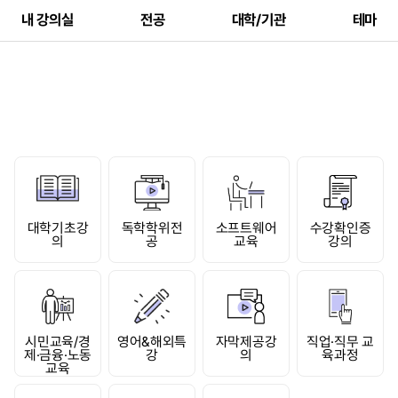
내 강의실
전공
대학/기관
테마
대학기초강
독학학위전
소프트웨어
수강확인증
의
공
교육
강의
시민교육/경
영어&해외특
자막제공강
직업·직무 교
제·금융·노동
강
의
육과정
교육