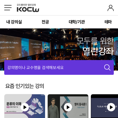
내 강의실
전공
대학/기관
테마
모두를 위한
열린강좌
강의명이나 교수명을 검색해보세요
요즘 인기있는 강의