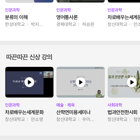
인문과학
인문과학
인문과학
분류의 이해
영어통사론
차로배우는세계
한성대학교
박지영,이혜원,최인경
경북대학교
하승완
창신대학교
안
따끈따끈 신상 강의
인문과학
예술ㆍ체육
사회과학
차로배우는세계문화
산학연미용세미나
법과안전한사회
창신대학교
안소영
창신대학교
우미옥,오윤경,박선이
창신대학교
정