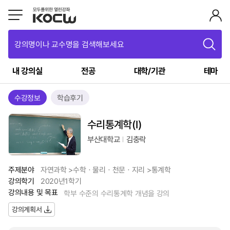
강의명이나 교수명을 검색해보세요
내 강의실
전공
대학/기관
테마
수강정보
학습후기
수리통계학(I)
부산대학교
김충락
주제분야
자연과학 >수학ㆍ물리ㆍ천문ㆍ지리 >통계학
강의학기
2020년1학기
강의내용 및 목표
학부 수준의 수리통계학 개념을 강의
강의계획서