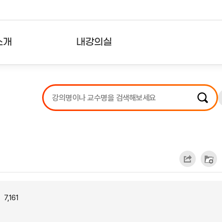
소개
내강의실
?
강의리스트
수강확인증강의
사용자의견
내강의클립
7,161