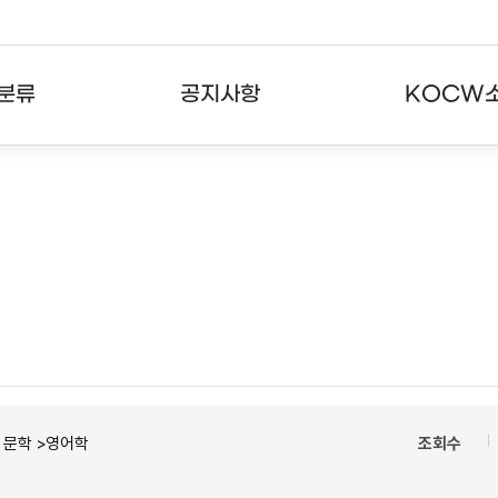
분류
공지사항
KOCW
강의
공지사항
KOCW란
강의
뉴스레터
활용안내
분야
주요통계현황
발자취
강의
서비스도움말
고객센터
ㆍ문학 >영어학
조회수