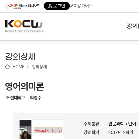
로
로
로
바
로그인
이용가이드
대시보드
가
가
가
로
기
기
기
가
(skip
기
to
강의
content)
대학
강의상세
기관
HOME
강의상세
전공
영어의미론
테마
조선대학교
최영주
주제분류
인문과학 >언어
강의학기
2017년 2학기