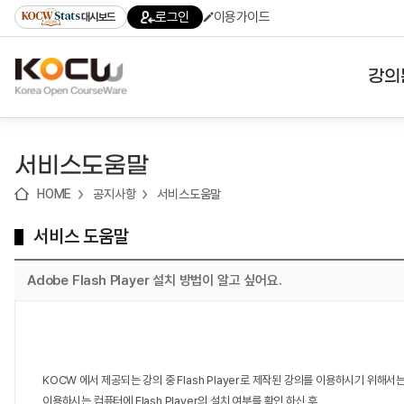
로
로
로
바
로그인
이용가이드
대시보드
가
가
가
로
기
기
기
가
(skip
기
to
강의
content)
대학
서비스도움말
기관
HOME
공지사항
서비스도움말
전공
서비스 도움말
테마
Adobe Flash Player 설치 방법이 알고 싶어요.
KOCW 에서 제공되는 강의 중 Flash Player로 제작된 강의를 이용하시기 위해서
이용하시는 컴퓨터에 Flash Player의 설치 여부를 확인 하신 후,