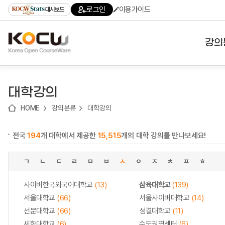
로
로
로
바
로그인
이용가이드
대시보드
가
가
가
로
기
기
기
가
(skip
기
to
강의
content)
대학
대학강의
기관
HOME
강의분류
대학강의
전공
전국
194
개 대학에서 제공한
15,515
개의 대학 강의를 만나보세요!
테마
ㄱ
ㄴ
ㄷ
ㄹ
ㅁ
ㅂ
ㅅ
ㅇ
ㅈ
ㅊ
ㅍ
ㅎ
사이버한국외국어대학교
(13)
삼육대학교
(139)
서울대학교
(66)
서울사이버대학교
(14)
선문대학교
(66)
성결대학교
(11)
세한대학교
(6)
수도권역센터
(6)