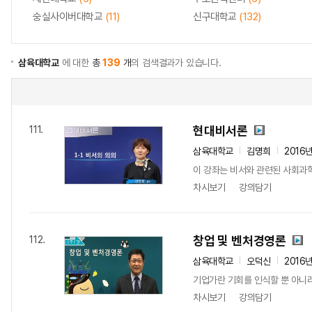
숭실사이버대학교
(11)
신구대학교
(132)
삼육대학교
에 대한
총
139
개
의 검색결과가 있습니다.
현대비서론
111.
삼육대학교
김명희
2016
이 강좌는 비서와 관련된 사회과
차시보기
강의담기
창업 및 벤처경영론
112.
삼육대학교
오덕신
2016
기업가란 기회를 인식할 뿐 아니라
차시보기
강의담기