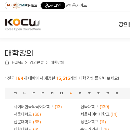
로
로
로
바
로그인
이용가이드
대시보드
가
가
가
로
기
기
기
가
(skip
기
to
강의
content)
대학
대학강의
기관
HOME
강의분류
대학강의
전공
전국
194
개 대학에서 제공한
15,515
개의 대학 강의를 만나보세요!
테마
ㄱ
ㄴ
ㄷ
ㄹ
ㅁ
ㅂ
ㅅ
ㅇ
ㅈ
ㅊ
ㅍ
ㅎ
사이버한국외국어대학교
(13)
삼육대학교
(139)
서울대학교
(66)
서울사이버대학교
(14)
선문대학교
(66)
성결대학교
(11)
세한대학교
(6)
수도권역센터
(6)