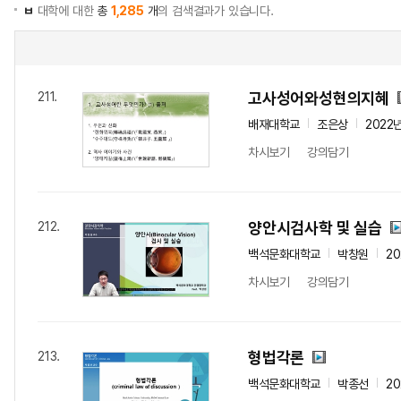
ㅂ
대학에 대한
총
1,285
개
의 검색결과가 있습니다.
고사성어와성현의지혜
211.
배재대학교
조은상
2022
차시보기
강의담기
양안시검사학 및 실습
212.
백석문화대학교
박창원
20
차시보기
강의담기
형법각론
213.
백석문화대학교
박종선
20