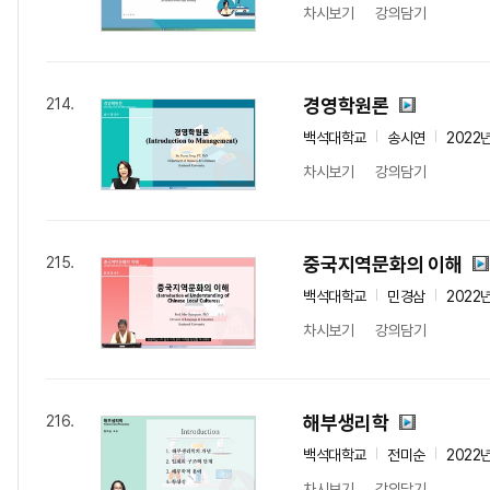
차시보기
강의담기
경영학원론
214.
백석대학교
송시연
2022
차시보기
강의담기
중국지역문화의 이해
215.
백석대학교
민경삼
2022
차시보기
강의담기
해부생리학
216.
백석대학교
전미순
2022
차시보기
강의담기