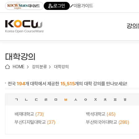
로
로
로
바
로그인
이용가이드
대시보드
가
가
가
로
기
기
기
가
(skip
기
to
강의
content)
대학
대학강의
기관
HOME
강의분류
대학강의
전공
전국
194
개 대학에서 제공한
15,515
개의 대학 강의를 만나보세요!
테마
ㄱ
ㄴ
ㄷ
ㄹ
ㅁ
ㅂ
ㅅ
ㅇ
ㅈ
ㅊ
ㅍ
ㅎ
배재대학교
(73)
백석대학교
(45)
부산디지털대학교
(37)
부산외국어대학교
(286)