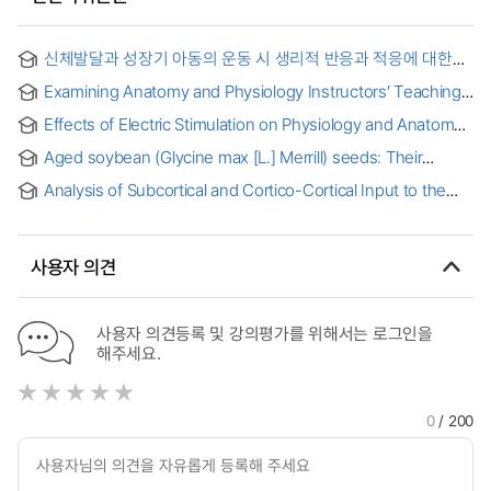
신체발달과 성장기 아동의 운동 시 생리적 반응과 적응에 대한
교육용 시각자료 제작 연구 = Physical Development for
Examining Anatomy and Physiology Instructors’ Teaching
Youth Athlete
Approaches and First-Year Health Science Students’
Effects of Electric Stimulation on Physiology and Anatomy
Learning Preferences
of Visual Pathway
Aged soybean (Glycine max [L.] Merrill) seeds: Their
physiology and vigor assessment
Analysis of Subcortical and Cortico-Cortical Input to the
Auditory Cortex: Anatomy, Electrophysiology, and
Development
사용자 의견
사용자 의견등록 및 강의평가를 위해서는 로그인을
해주세요.
0
/ 200