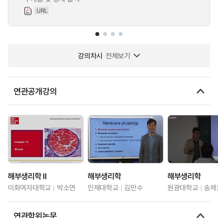
URL
강의차시
전체보기
연관공개강의
해부생리학 II
해부생리학
해부생리학
이화여자대학교
박소연
인제대학교
김만수
원광대학교
송제
연관학위논문