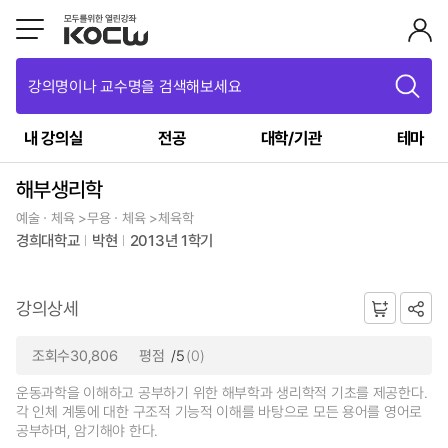
강의명이나 교수명을 검색해보세요
내 강의실
전공
대학/기관
테마
해부생리학
예술ㆍ체육 >무용ㆍ체육 >체육학
경희대학교
박현
2013년 1학기
강의상세
조회수30,806
평점
/5
(0)
운동과학을 이해하고 공부하기 위한 해부학과 생리학적 기초를 제공한다.
각 인체 계통에 대한 구조적 기능적 이해를 바탕으로 모든 용어를 영어로
공부하며, 암기해야 한다.