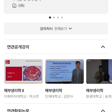
URL
강의차시
전체보기
연관공개강의
해부생리학 II
해부생리학
해부생리학
이화여자대학교
박소연
인제대학교
김만수
원광대학교
송제
연관학위논문