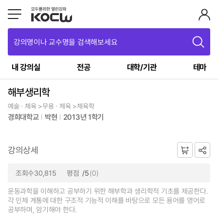
강의명이나 교수명을 검색해보세요
내 강의실
전공
대학/기관
테마
해부생리학
예술ㆍ체육 >무용ㆍ체육 >체육학
경희대학교
박현
2013년 1학기
강의상세
조회수30,815
평점
/5
(0)
운동과학을 이해하고 공부하기 위한 해부학과 생리학적 기초를 제공한다.
각 인체 계통에 대한 구조적 기능적 이해를 바탕으로 모든 용어를 영어로
공부하며, 암기해야 한다.