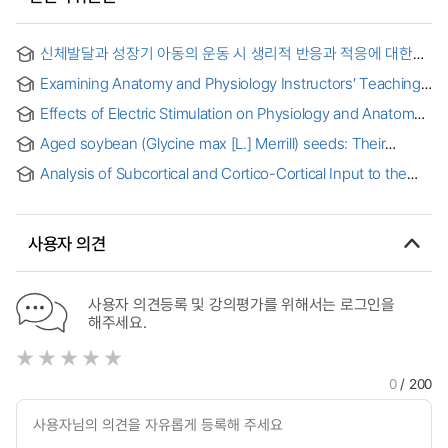
신체발달과 성장기 아동의 운동 시 생리적 반응과 적응에 대한
교육용 시각자료 제작 연구 = Physical Development for
Examining Anatomy and Physiology Instructors’ Teaching
Youth Athlete
Approaches and First-Year Health Science Students’
Effects of Electric Stimulation on Physiology and Anatomy
Learning Preferences
of Visual Pathway
Aged soybean (Glycine max [L.] Merrill) seeds: Their
physiology and vigor assessment
Analysis of Subcortical and Cortico-Cortical Input to the
Auditory Cortex: Anatomy, Electrophysiology, and
Development
사용자 의견
사용자 의견등록 및 강의평가를 위해서는 로그인을
해주세요.
0
/ 200