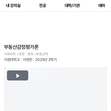
내 강의실
전공
대학/기관
테마
부동산감정평가론
사회과학 >경영ㆍ경제 >부동산학
서원대학교
서영천
2025년 2학기
Play
Video