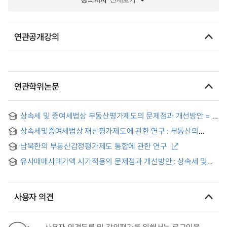
연관공개강의
연관학위논문
상속세 및 증여세법상 부동산평가제도의 문제점과 개선방안 = A
study on the Issues and Improvements inevaluating the
상속세및증여세법상 재산평가제도에 관한 연구 : 부동산의
Real Property ofInheritance and Donation Tax
평가를 중심으로 = A Study on the property assessment
남북한의 부동산감정평가제도 통합에 관한 연구
system by the Inheritance Tax and Gift Tax Act
유사매매사례가액 시가적용의 문제점과 개선방안 : 상속세 및
증여세법의 부동산평가를 중심으로
사용자 의견