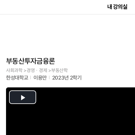
내 강의실
부동산투자금융론
사회과학 >경영ㆍ경제 >부동산학
한성대학교
이용만
2023년 2학기
Play
Video