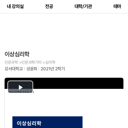
내 강의실
전공
대학/기관
테마
이상심리학
인문과학 >인문과학기타 >심리학
강서대학교
성윤희
2021년 2학기
Play
Video