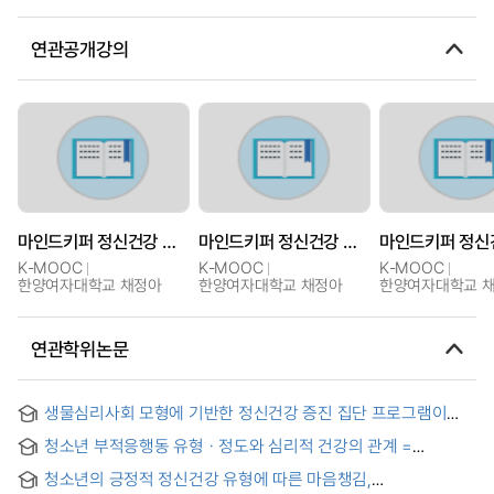
연관공개강의
마인드키퍼 정신건강 초기단기 개입과정
마인드키퍼 정신건강 초기단기 개입과정
K-MOOC
K-MOOC
K-MOOC
한양여자대학교 채정아
한양여자대학교 채정아
한양여자대학교 
연관학위논문
생물심리사회 모형에 기반한 정신건강 증진 집단 프로그램이
심리적 적응에 미치는 영향에 대한 예비적 연구 = The Effect of
청소년 부적응행동 유형ㆍ정도와 심리적 건강의 관계 =
a Mental Health Promotion Group Program Based on the
Differences of Psychological Health according to Types
Biopsychosocial Model on Psychological Adaptation: A
청소년의 긍정적 정신건강 유형에 따른 마음챙김,
and Extent of Maladjustment of Youth
Preliminary Study