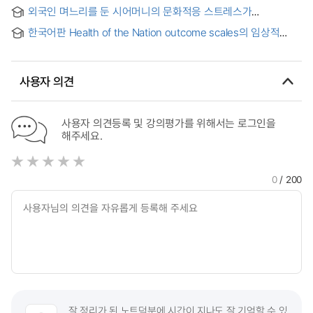
감정표현불능증 및 신체화 증상의 차이 = The Differences
외국인 며느리를 둔 시어머니의 문화적응 스트레스가
between Variables, Mindfulness, Alexithymia, and
시어머니의 정신건강에 미치는 영향 : 며느리와 시어머니 관계의
Somatization, according to Each Positive Mental Health
한국어판 Health of the Nation outcome scales의 임상적
질의 매개효과를 중심으로
Type in Adolescents
유용성 = Clinical usefulness of the korean version of the
health of the nation outcome scales(HoNOS)
사용자 의견
사용자 의견등록 및 강의평가를 위해서는 로그인을
해주세요.
0
/ 200
잘 정리가 된 노트덕분에 시간이 지나도 잘 기억할 수 있