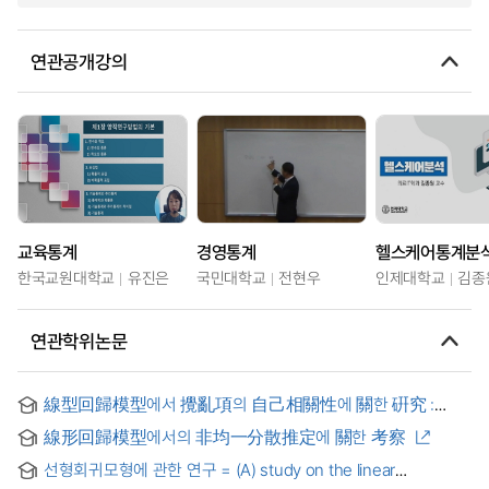
연관공개강의
교육통계
경영통계
헬스케어통계분
한국교원대학교
유진은
국민대학교
전현우
인제대학교
김종
연관학위논문
線型回歸模型에서 攪亂項의 自己相關性에 關한 硏究 :
BLUF 接近方法을 中心으로
線形回歸模型에서의 非均一分散推定에 關한 考察
선형회귀모형에 관한 연구 = (A) study on the linear
regression