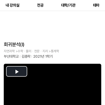
내 강의실
전공
대학/기관
테마
회귀분석(I)
자연과학 >수학ㆍ물리ㆍ천문ㆍ지리 >통계학
부산대학교
김충락
2021년 1학기
Play
Video