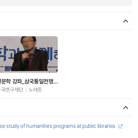
인문학 강좌_삼국통일전쟁과 그 영향
한국연구재단
노태돈
공공도서관의 평생교육프로그램에서 '인문학교육' 사례분석 = The role of humanities in life-long education through the case study of humanities programs at public libraries