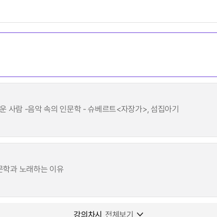
다운 사람 -음악 속의 인문학 - 슈베르트<자장가>, 섬집아기
인문학과 노래하는 이유
강의차시
전체보기