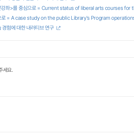
 Current status of liberal arts courses for the ge
e study on the public Library's Program operation
습 경험에 대한 내러티브 연구
주세요.