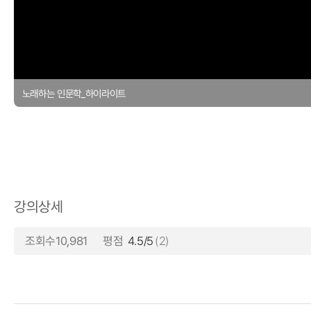
노래하는 인문학_하이라이트
강의상세
조회수10,981
평점
4.5/5
(2)