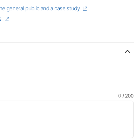
neral public and a case study
s
0
/ 200