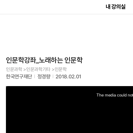
내 강의실
인문학강좌_노래하는 인문학
인문과학 >인문과학기타 >인문학
한국연구재단
정경량
2018.02.01
This
is
a
The media could not 
modal
window.